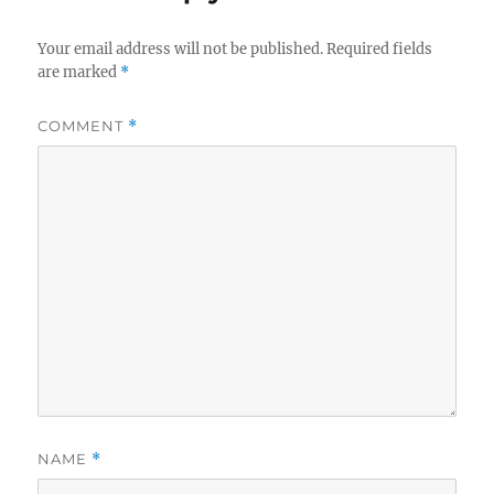
Your email address will not be published.
Required fields
are marked
*
COMMENT
*
NAME
*