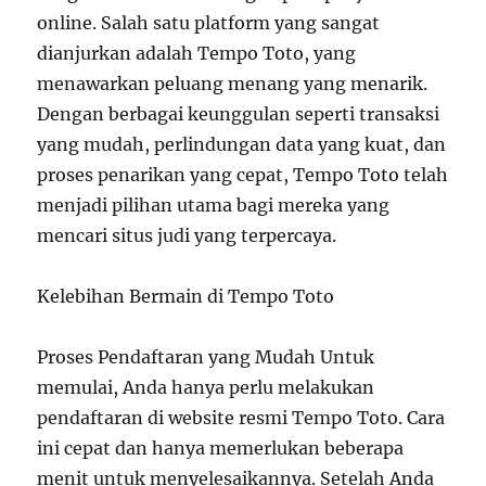
online. Salah satu platform yang sangat
dianjurkan adalah Tempo Toto, yang
menawarkan peluang menang yang menarik.
Dengan berbagai keunggulan seperti transaksi
yang mudah, perlindungan data yang kuat, dan
proses penarikan yang cepat, Tempo Toto telah
menjadi pilihan utama bagi mereka yang
mencari situs judi yang terpercaya.
Kelebihan Bermain di Tempo Toto
Proses Pendaftaran yang Mudah Untuk
memulai, Anda hanya perlu melakukan
pendaftaran di website resmi Tempo Toto. Cara
ini cepat dan hanya memerlukan beberapa
menit untuk menyelesaikannya. Setelah Anda