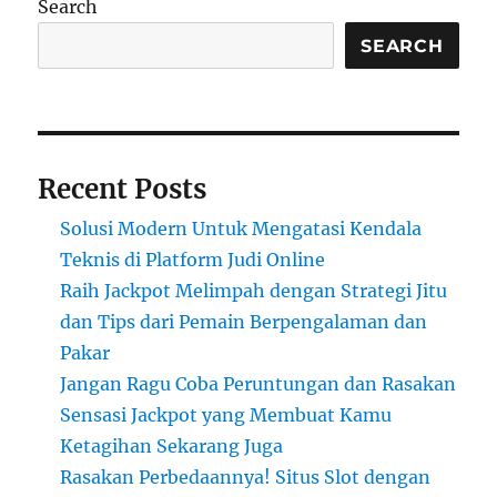
Search
SEARCH
Recent Posts
Solusi Modern Untuk Mengatasi Kendala
Teknis di Platform Judi Online
Raih Jackpot Melimpah dengan Strategi Jitu
dan Tips dari Pemain Berpengalaman dan
Pakar
Jangan Ragu Coba Peruntungan dan Rasakan
Sensasi Jackpot yang Membuat Kamu
Ketagihan Sekarang Juga
Rasakan Perbedaannya! Situs Slot dengan