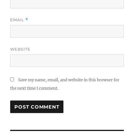
EMAIL
*
WEBSITE
Save my name, email, and website in this browser for
the next time I comment.