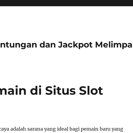
untungan dan Jackpot Melimp
in di Situs Slot
rcaya adalah sarana yang ideal bagi pemain baru yang