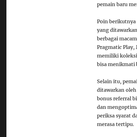
pemain baru men
Poin berikutnya
yang ditawarkan 
berbagai macam 
Pragmatic Play, 
memiliki koleks
bisa menikmati 
Selain itu, pem
ditawarkan oleh 
bonus referral
dan mengoptima
periksa syarat d
merasa tertipu.