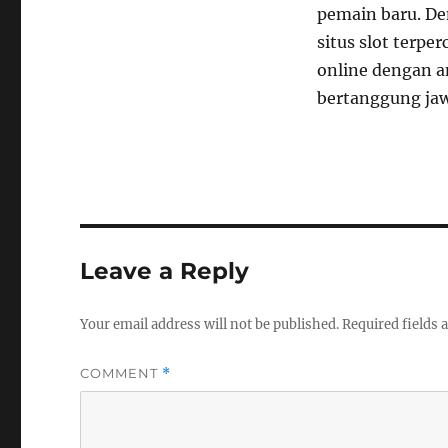
pemain baru. De
situs slot terpe
online dengan a
bertanggung ja
Leave a Reply
Your email address will not be published.
Required fields
COMMENT
*