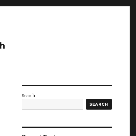
ah
Search
SEARCH