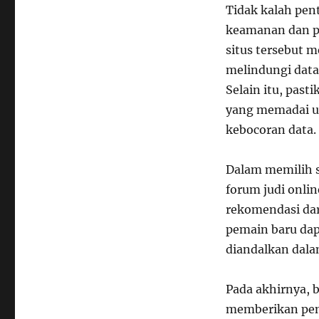
Tidak kalah pen
keamanan dan pri
situs tersebut 
melindungi data 
Selain itu, past
yang memadai u
kebocoran data.
Dalam memilih s
forum judi onli
rekomendasi dar
pemain baru dap
diandalkan dala
Pada akhirnya, b
memberikan pen