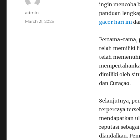
ingin mencoba be
Author
admin
panduan lengka
Posted
March 21, 2025
gacor hari ini
da
on
Pertama-tama, p
telah memiliki l
telah memenuhi 
mempertahankan 
dimiliki oleh si
dan Curaçao.
Selanjutnya, pe
terpercaya terse
mendapatkan ula
reputasi sebaga
diandalkan. Pem