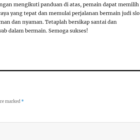
ngan mengikuti panduan di atas, pemain dapat memilih
rcaya yang tepat dan memulai perjalanan bermain judi slo
man dan nyaman. Tetaplah bersikap santai dan
wab dalam bermain. Semoga sukses!
 are marked
*