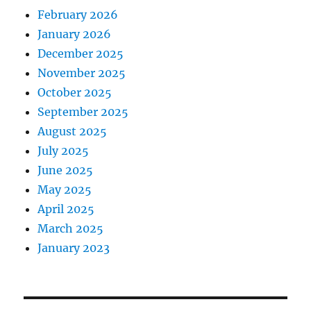
February 2026
January 2026
December 2025
November 2025
October 2025
September 2025
August 2025
July 2025
June 2025
May 2025
April 2025
March 2025
January 2023