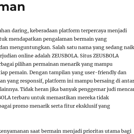
Aman
ruhan daring, keberadaan platform terpercaya menjadi
ntuk mendapatkan pengalaman bermain yang
an menguntungkan. Salah satu nama yang sedang nai
erjudian online adalah ZEUSBOLA. Situs ZEUSBOLA
bagai pilihan permainan menarik yang mampu
ap pemain. Dengan tampilan yang user-friendly dan
an yang responsif, platform ini mampu bersaing di anta
e lainnya. Tidak heran jika banyak penggemar judi mencar
BOLA terbaru untuk memastikan mereka tidak
agai promo menarik serta fitur eksklusif yang
enyamanan saat bermain menjadi prioritas utama bagi