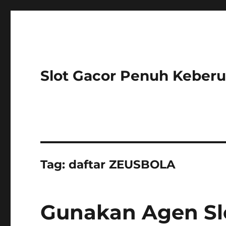
Slot Gacor Penuh Keber
Tag:
daftar ZEUSBOLA
Gunakan Agen Slo