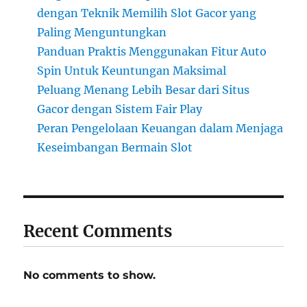
dengan Teknik Memilih Slot Gacor yang
Paling Menguntungkan
Panduan Praktis Menggunakan Fitur Auto
Spin Untuk Keuntungan Maksimal
Peluang Menang Lebih Besar dari Situs
Gacor dengan Sistem Fair Play
Peran Pengelolaan Keuangan dalam Menjaga
Keseimbangan Bermain Slot
Recent Comments
No comments to show.