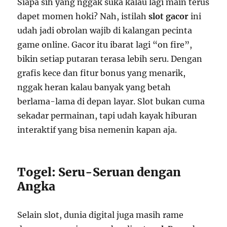
Siapa sih yang nggak suka kalau lagi main terus
dapet momen hoki? Nah, istilah
slot gacor
ini
udah jadi obrolan wajib di kalangan pecinta
game online. Gacor itu ibarat lagi “on fire”,
bikin setiap putaran terasa lebih seru. Dengan
grafis kece dan fitur bonus yang menarik,
nggak heran kalau banyak yang betah
berlama-lama di depan layar. Slot bukan cuma
sekadar permainan, tapi udah kayak hiburan
interaktif yang bisa nemenin kapan aja.
Togel: Seru-Seruan dengan
Angka
Selain slot, dunia digital juga masih rame