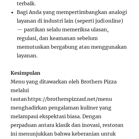
terbaik.
Bagi Anda yang mempertimbangkan analogi
layanan di industri lain (seperti judi online)
— pastikan selalu memeriksa ulasan,
regulasi, dan keamanan sebelum
memutuskan bergabung atau menggunakan
layanan.
Kesimpulan
Menu yang ditawarkan oleh Brothers Pizza
melalui
tautan https://brotherspizzasf.net/menu
menghadirkan pengalaman kuliner yang
melampaui ekspektasi biasa. Dengan
perpaduan antara klasik dan inovasi, restoran
ini menunjukkan bahwa keberanian untuk