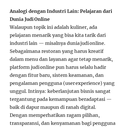
Analogi dengan Industri Lain: Pelajaran dari
Dunia Judi Online
Walaupun topik ini adalah kuliner, ada
pelajaran menarik yang bisa kita tarik dari
industri lain — misalnya dunia judi online.
Sebagaimana restoran yang harus kreatif
dalam menu dan layanan agar tetap menarik,
platform judi online pun harus selalu hadir
dengan fitur baru, sistem keamanan, dan
pengalaman pengguna (user experience) yang
unggul. Intinya: keberlanjutan bisnis sangat
tergantung pada kemampuan beradaptasi —
baik di dapur maupun di ranah digital.
Dengan memperhatikan ragam pilihan,
transparansi, dan kenyamanan bagi pengguna