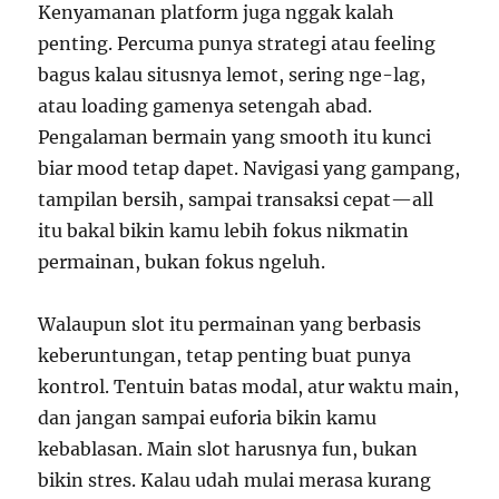
Kenyamanan platform juga nggak kalah
penting. Percuma punya strategi atau feeling
bagus kalau situsnya lemot, sering nge-lag,
atau loading gamenya setengah abad.
Pengalaman bermain yang smooth itu kunci
biar mood tetap dapet. Navigasi yang gampang,
tampilan bersih, sampai transaksi cepat—all
itu bakal bikin kamu lebih fokus nikmatin
permainan, bukan fokus ngeluh.
Walaupun slot itu permainan yang berbasis
keberuntungan, tetap penting buat punya
kontrol. Tentuin batas modal, atur waktu main,
dan jangan sampai euforia bikin kamu
kebablasan. Main slot harusnya fun, bukan
bikin stres. Kalau udah mulai merasa kurang