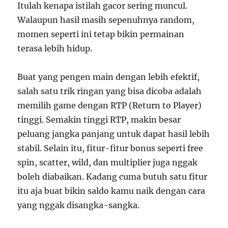
Itulah kenapa istilah gacor sering muncul.
Walaupun hasil masih sepenuhnya random,
momen seperti ini tetap bikin permainan
terasa lebih hidup.
Buat yang pengen main dengan lebih efektif,
salah satu trik ringan yang bisa dicoba adalah
memilih game dengan RTP (Return to Player)
tinggi. Semakin tinggi RTP, makin besar
peluang jangka panjang untuk dapat hasil lebih
stabil. Selain itu, fitur-fitur bonus seperti free
spin, scatter, wild, dan multiplier juga nggak
boleh diabaikan. Kadang cuma butuh satu fitur
itu aja buat bikin saldo kamu naik dengan cara
yang nggak disangka-sangka.