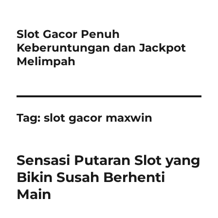
Slot Gacor Penuh
Keberuntungan dan Jackpot
Melimpah
Tag:
slot gacor maxwin
Sensasi Putaran Slot yang
Bikin Susah Berhenti
Main