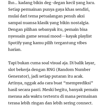
lho… kadang bikin deg-degan kecil yang lucu.
Setiap permainan punya gaya khas sendiri,
mulai dari tema petualangan penuh aksi
sampai nuansa klasik yang bikin nostalgia.
Dengan pilihan sebanyak itu, pemain bisa
nyesuain game sesuai mood—kayak playlist
Spotify yang kamu pilih tergantung vibes
harian.
Tapi bukan cuma soal visual aja. Di balik layar,
slot bekerja dengan RNG (Random Number
Generator), jadi setiap putaran itu acak.
Artinya, nggak ada cara buat “memprediksi”
hasil secara pasti. Meski begitu, banyak pemain
merasa ada waktu tertentu di mana permainan
terasa lebih ringan dan lebih sering connect.