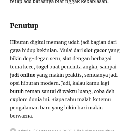
tetap ada batasnya biar nggak kebablasan.
Penutup
Hiburan digital memang udah jadi bagian dari
gaya hidup kekinian. Mulai dari
slot gacor
yang
bikin deg-degan seru,
slot
dengan berbagai
tema kece,
togel
buat pencinta angka, sampai
judi online
yang makin praktis, semuanya jadi
opsi hiburan modern. Jadi, kalau kamu lagi
butuh teman santai di waktu luang, coba deh
explore dunia ini. Siapa tahu malah ketemu
pengalaman baru yang bikin hari makin
berwarna.
Author
Posted
Tags