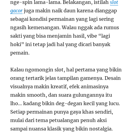
nge-spin lama-lama. Belakangan, istilah
slot
gacor
juga makin naik daun karena dianggap
sebagai kondisi permainan yang lagi sering
ngasih kemenangan. Walau nggak ada rumus
sakti yang bisa menjamin hasil, vibe “lagi
hoki” ini tetap jadi hal yang dicari banyak
pemain.
Kalau ngomongin slot, hal pertama yang bikin
orang tertarik jelas tampilan gamenya. Desain
visualnya makin kreatif, efek animasinya
makin smooth, dan suara gulungannya itu
lho… kadang bikin deg-degan kecil yang lucu.
Setiap permainan punya gaya khas sendiri,
mulai dari tema petualangan penuh aksi
sampai nuansa klasik yang bikin nostalgia.