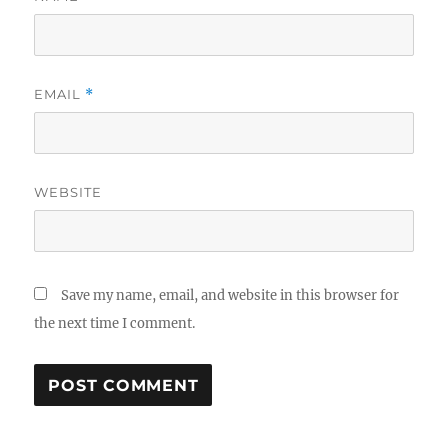
EMAIL
*
WEBSITE
Save my name, email, and website in this browser for
the next time I comment.