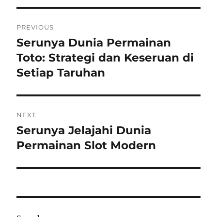
Post
PREVIOUS
navigation
Serunya Dunia Permainan
Previous
post:
Toto: Strategi dan Keseruan di
Setiap Taruhan
NEXT
Serunya Jelajahi Dunia
Next
post:
Permainan Slot Modern