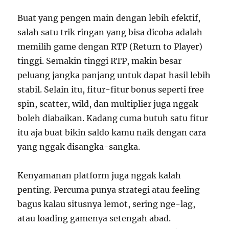
Buat yang pengen main dengan lebih efektif,
salah satu trik ringan yang bisa dicoba adalah
memilih game dengan RTP (Return to Player)
tinggi. Semakin tinggi RTP, makin besar
peluang jangka panjang untuk dapat hasil lebih
stabil. Selain itu, fitur-fitur bonus seperti free
spin, scatter, wild, dan multiplier juga nggak
boleh diabaikan. Kadang cuma butuh satu fitur
itu aja buat bikin saldo kamu naik dengan cara
yang nggak disangka-sangka.
Kenyamanan platform juga nggak kalah
penting. Percuma punya strategi atau feeling
bagus kalau situsnya lemot, sering nge-lag,
atau loading gamenya setengah abad.