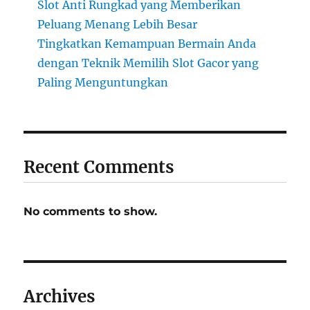
Slot Anti Rungkad yang Memberikan
Peluang Menang Lebih Besar
Tingkatkan Kemampuan Bermain Anda
dengan Teknik Memilih Slot Gacor yang
Paling Menguntungkan
Recent Comments
No comments to show.
Archives