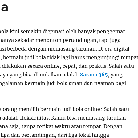
la
bola kini semakin digemari oleh banyak penggemar
 hanya sekadar menonton pertandingan, tapi juga
si berbeda dengan memasang taruhan. Di era digital
, bermain judi bola tidak lagi harus mengunjungi tempa
a dilakukan secara online, cepat, dan praktis. Salah satu
caya yang bisa diandalkan adalah
Sarana 365
, yang
galaman bermain judi bola aman dan nyaman bagi
orang memilih bermain judi bola online? Salah satu
 adalah fleksibilitas. Kamu bisa memasang taruhan
ana saja, tanpa terikat waktu atau tempat. Dengan
 liga dan pertandingan, dari liga lokal hingga