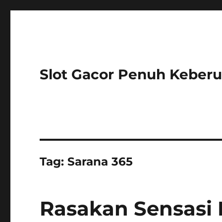
Slot Gacor Penuh Keber
Tag:
Sarana 365
Rasakan Sensasi