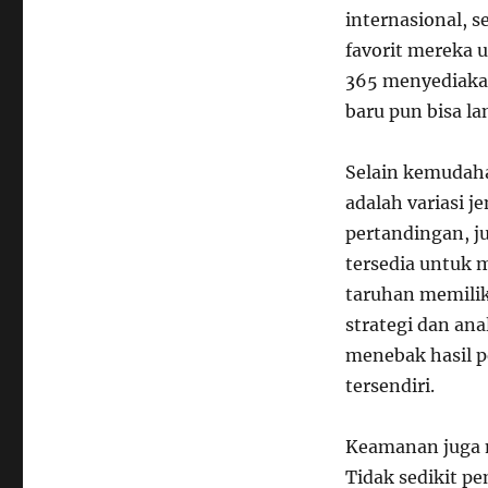
internasional, 
favorit mereka u
365 menyediaka
baru pun bisa la
Selain kemudaha
adalah variasi j
pertandingan, j
tersedia untuk 
taruhan memili
strategi dan an
menebak hasil 
tersendiri.
Keamanan juga m
Tidak sedikit p