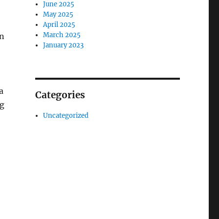
June 2025
May 2025
April 2025
March 2025
an
January 2023
a
Categories
ng
Uncategorized