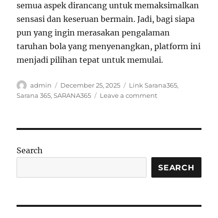
semua aspek dirancang untuk memaksimalkan
sensasi dan keseruan bermain. Jadi, bagi siapa
pun yang ingin merasakan pengalaman
taruhan bola yang menyenangkan, platform ini
menjadi pilihan tepat untuk memulai.
Author
Posted
Tags
admin
December 25, 2025
Link Sarana365
,
on
on
Sarana 365
,
SARANA365
Leave a comment
Rasakan
Sensasi
Menang
dalam
Setiap
Search
Pertandingan
Bola
SEARCH