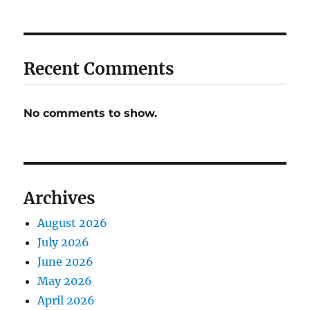
Recent Comments
No comments to show.
Archives
August 2026
July 2026
June 2026
May 2026
April 2026