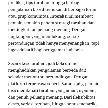
prediksi, tips taruhan, hingga berbagi
pengalaman bisa ditemukan di berbagai forum
atau grup komunitas. Interaksi ini membuat
pemain semakin paham strategi taruhan dan
meningkatkan peluang menang. Dengan
lingkungan yang mendukung, setiap
pertandingan tidak hanya menyenangkan, tapi
juga edukatif bagi penggemar judi bola.
Secara keseluruhan, judi bola online
menghadirkan pengalaman berbeda dari
sekadar menonton pertandingan. Dengan
platform terpercaya seperti Sarana 365, pemain
bisa menikmati taruhan yang aman, nyaman,
dan penuh peluang menang. Dari fleksibilitas
akses, variasi taruhan, hingga bonus menarik,