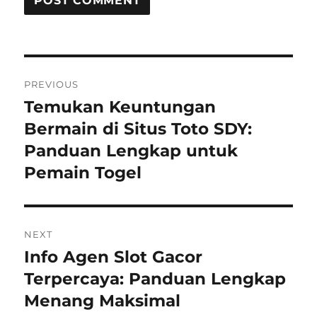
Post
PREVIOUS
navigation
Temukan Keuntungan
Previous
post:
Bermain di Situs Toto SDY:
Panduan Lengkap untuk
Pemain Togel
NEXT
Info Agen Slot Gacor
Next
post:
Terpercaya: Panduan Lengkap
Menang Maksimal