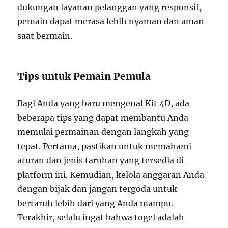
dukungan layanan pelanggan yang responsif,
pemain dapat merasa lebih nyaman dan aman
saat bermain.
Tips untuk Pemain Pemula
Bagi Anda yang baru mengenal Kit 4D, ada
beberapa tips yang dapat membantu Anda
memulai permainan dengan langkah yang
tepat. Pertama, pastikan untuk memahami
aturan dan jenis taruhan yang tersedia di
platform ini. Kemudian, kelola anggaran Anda
dengan bijak dan jangan tergoda untuk
bertaruh lebih dari yang Anda mampu.
Terakhir, selalu ingat bahwa togel adalah