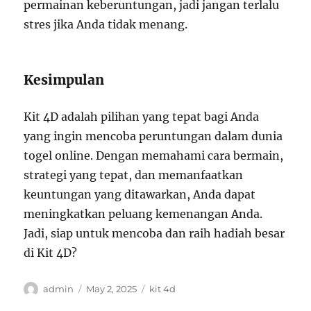
permainan keberuntungan, jadi jangan terlalu
stres jika Anda tidak menang.
Kesimpulan
Kit 4D adalah pilihan yang tepat bagi Anda
yang ingin mencoba peruntungan dalam dunia
togel online. Dengan memahami cara bermain,
strategi yang tepat, dan memanfaatkan
keuntungan yang ditawarkan, Anda dapat
meningkatkan peluang kemenangan Anda.
Jadi, siap untuk mencoba dan raih hadiah besar
di Kit 4D?
Author
Posted
Tags
admin
May 2, 2025
kit 4d
on