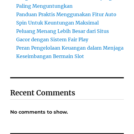
Paling Menguntungkan
Panduan Praktis Menggunakan Fitur Auto
Spin Untuk Keuntungan Maksimal
Peluang Menang Lebih Besar dari Situs
Gacor dengan Sistem Fair Play
Peran Pengelolaan Keuangan dalam Menjaga
Keseimbangan Bermain Slot
Recent Comments
No comments to show.