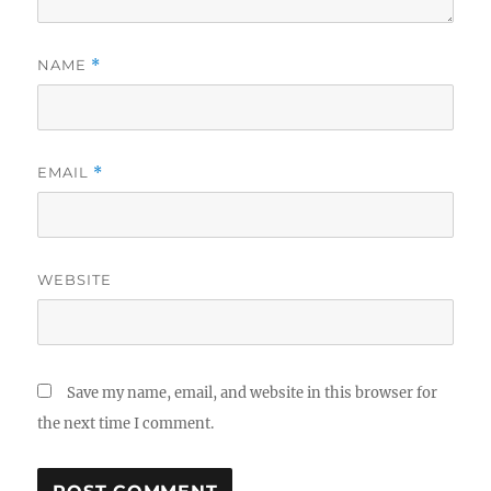
NAME
*
EMAIL
*
WEBSITE
Save my name, email, and website in this browser for
the next time I comment.