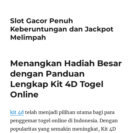
Slot Gacor Penuh
Keberuntungan dan Jackpot
Melimpah
Menangkan Hadiah Besar
dengan Panduan
Lengkap Kit 4D Togel
Online
kit 4d
telah menjadi pilihan utama bagi para
penggemar togel online di Indonesia. Dengan
popularitas yang semakin meningkat, Kit 4D