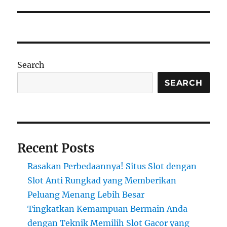
Search
SEARCH
Recent Posts
Rasakan Perbedaannya! Situs Slot dengan
Slot Anti Rungkad yang Memberikan
Peluang Menang Lebih Besar
Tingkatkan Kemampuan Bermain Anda
dengan Teknik Memilih Slot Gacor yang