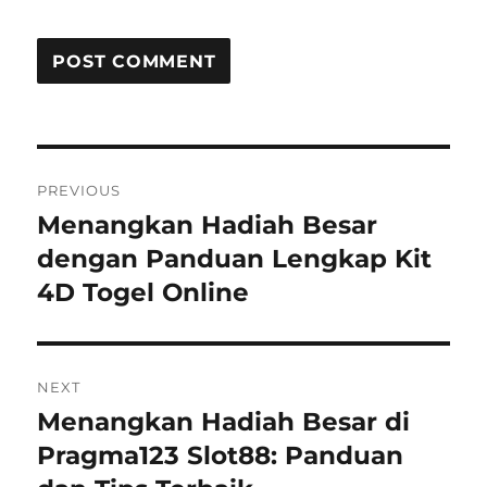
Post
PREVIOUS
navigation
Menangkan Hadiah Besar
Previous
post:
dengan Panduan Lengkap Kit
4D Togel Online
NEXT
Menangkan Hadiah Besar di
Next
post:
Pragma123 Slot88: Panduan