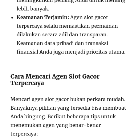
meningkatkan peluang Anda untuk menang
lebih banyak.
Keamanan Terjamin:
Agen slot gacor
terpercaya selalu memastikan permainan
dilakukan secara adil dan transparan.
Keamanan data pribadi dan transaksi
finansial Anda juga menjadi prioritas utama.
Cara Mencari Agen Slot Gacor
Terpercaya
Mencari agen slot gacor bukan perkara mudah.
Banyaknya pilihan yang tersedia bisa membuat
Anda bingung. Berikut beberapa tips untuk
menemukan agen yang benar-benar
terpercaya: