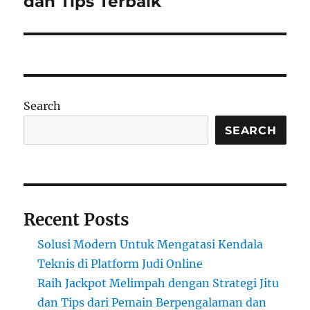
dan Tips Terbaik
Search
SEARCH
Recent Posts
Solusi Modern Untuk Mengatasi Kendala
Teknis di Platform Judi Online
Raih Jackpot Melimpah dengan Strategi Jitu
dan Tips dari Pemain Berpengalaman dan