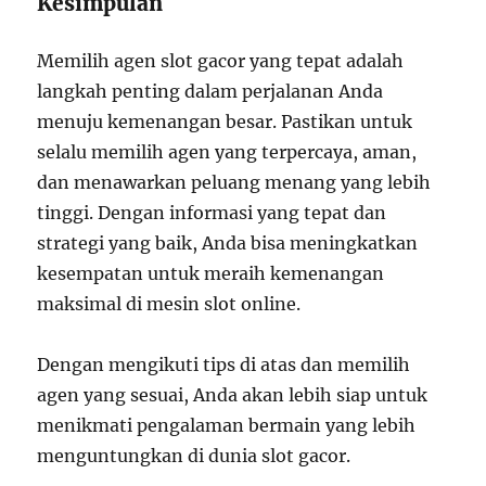
Kesimpulan
Memilih agen slot gacor yang tepat adalah
langkah penting dalam perjalanan Anda
menuju kemenangan besar. Pastikan untuk
selalu memilih agen yang terpercaya, aman,
dan menawarkan peluang menang yang lebih
tinggi. Dengan informasi yang tepat dan
strategi yang baik, Anda bisa meningkatkan
kesempatan untuk meraih kemenangan
maksimal di mesin slot online.
Dengan mengikuti tips di atas dan memilih
agen yang sesuai, Anda akan lebih siap untuk
menikmati pengalaman bermain yang lebih
menguntungkan di dunia slot gacor.