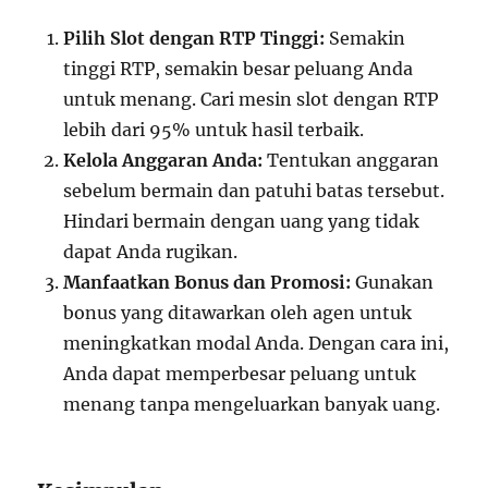
Pilih Slot dengan RTP Tinggi:
Semakin
tinggi RTP, semakin besar peluang Anda
untuk menang. Cari mesin slot dengan RTP
lebih dari 95% untuk hasil terbaik.
Kelola Anggaran Anda:
Tentukan anggaran
sebelum bermain dan patuhi batas tersebut.
Hindari bermain dengan uang yang tidak
dapat Anda rugikan.
Manfaatkan Bonus dan Promosi:
Gunakan
bonus yang ditawarkan oleh agen untuk
meningkatkan modal Anda. Dengan cara ini,
Anda dapat memperbesar peluang untuk
menang tanpa mengeluarkan banyak uang.