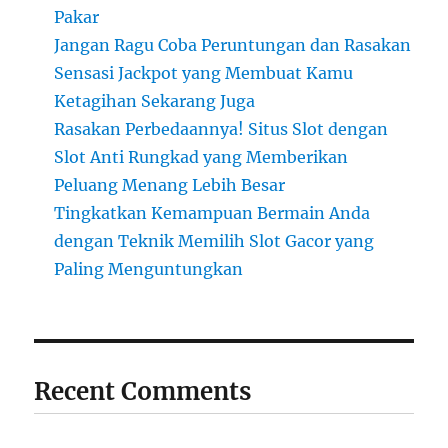
Pakar
Jangan Ragu Coba Peruntungan dan Rasakan
Sensasi Jackpot yang Membuat Kamu
Ketagihan Sekarang Juga
Rasakan Perbedaannya! Situs Slot dengan
Slot Anti Rungkad yang Memberikan
Peluang Menang Lebih Besar
Tingkatkan Kemampuan Bermain Anda
dengan Teknik Memilih Slot Gacor yang
Paling Menguntungkan
Recent Comments