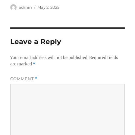
Author
Posted
admin
May 2, 2025
on
Leave a Reply
Your email address will not be published.
Required fields
are marked
*
COMMENT
*