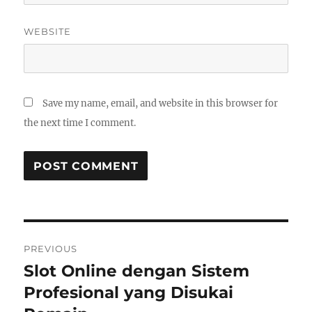
WEBSITE
Save my name, email, and website in this browser for
the next time I comment.
Post
PREVIOUS
navigation
Slot Online dengan Sistem
Previous
post:
Profesional yang Disukai