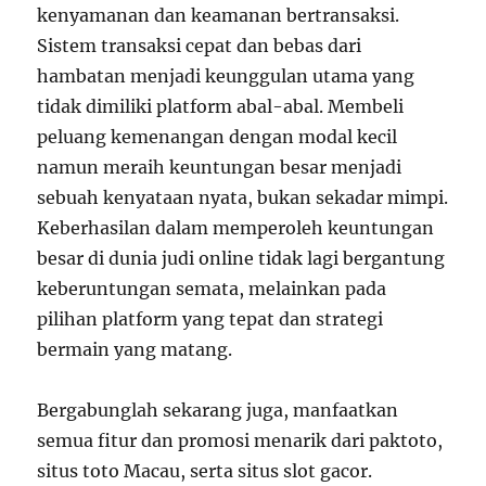
kenyamanan dan keamanan bertransaksi.
Sistem transaksi cepat dan bebas dari
hambatan menjadi keunggulan utama yang
tidak dimiliki platform abal-abal. Membeli
peluang kemenangan dengan modal kecil
namun meraih keuntungan besar menjadi
sebuah kenyataan nyata, bukan sekadar mimpi.
Keberhasilan dalam memperoleh keuntungan
besar di dunia judi online tidak lagi bergantung
keberuntungan semata, melainkan pada
pilihan platform yang tepat dan strategi
bermain yang matang.
Bergabunglah sekarang juga, manfaatkan
semua fitur dan promosi menarik dari paktoto,
situs toto Macau, serta situs slot gacor.