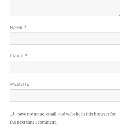
NAME
*
EMAIL
*
WEBSITE
Save my name, email, and website in this browser for
the next time I comment.