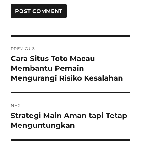
Post
PREVIOUS
navigation
Cara Situs Toto Macau
Previous
post:
Membantu Pemain
Mengurangi Risiko Kesalahan
NEXT
Strategi Main Aman tapi Tetap
Next
post:
Menguntungkan