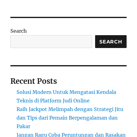
Search
SEARCH
Recent Posts
Solusi Modern Untuk Mengatasi Kendala
Teknis di Platform Judi Online
Raih Jackpot Melimpah dengan Strategi Jitu
dan Tips dari Pemain Berpengalaman dan
Pakar
Jangan Ragu Coba Peruntungan dan Rasakan