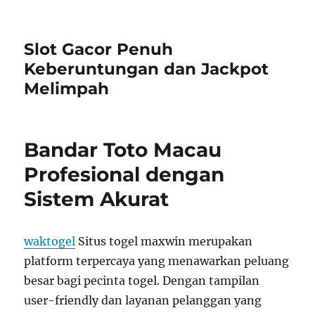
Slot Gacor Penuh
Keberuntungan dan Jackpot
Melimpah
Bandar Toto Macau
Profesional dengan
Sistem Akurat
waktogel
Situs togel maxwin merupakan
platform terpercaya yang menawarkan peluang
besar bagi pecinta togel. Dengan tampilan
user-friendly dan layanan pelanggan yang