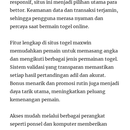
responsif, situs ini menjadi pilihan utama para
bettor. Keamanan data dan transaksi terjamin,
sehingga pengguna merasa nyaman dan
percaya saat bermain togel online.
Fitur lengkap di situs togel maxwin
memudahkan pemain untuk memasang angka
dan mengikuti berbagai jenis permainan togel.
Sistem validasi yang transparan memastikan
setiap hasil pertandingan adil dan akurat.
Bonus menarik dan promosi rutin juga menjadi
daya tarik utama, meningkatkan peluang
kemenangan pemain.
Akses mudah melalui berbagai perangkat
seperti ponsel dan komputer memberikan