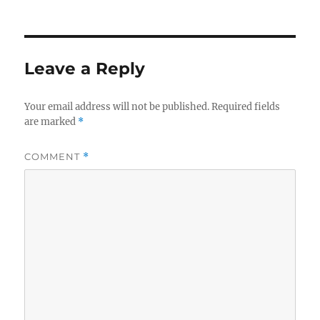
on
Leave a Reply
Your email address will not be published.
Required fields
are marked
*
COMMENT
*