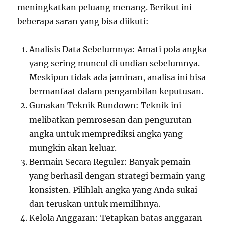
meningkatkan peluang menang. Berikut ini
beberapa saran yang bisa diikuti:
Analisis Data Sebelumnya: Amati pola angka
yang sering muncul di undian sebelumnya.
Meskipun tidak ada jaminan, analisa ini bisa
bermanfaat dalam pengambilan keputusan.
Gunakan Teknik Rundown: Teknik ini
melibatkan pemrosesan dan pengurutan
angka untuk memprediksi angka yang
mungkin akan keluar.
Bermain Secara Reguler: Banyak pemain
yang berhasil dengan strategi bermain yang
konsisten. Pilihlah angka yang Anda sukai
dan teruskan untuk memilihnya.
Kelola Anggaran: Tetapkan batas anggaran