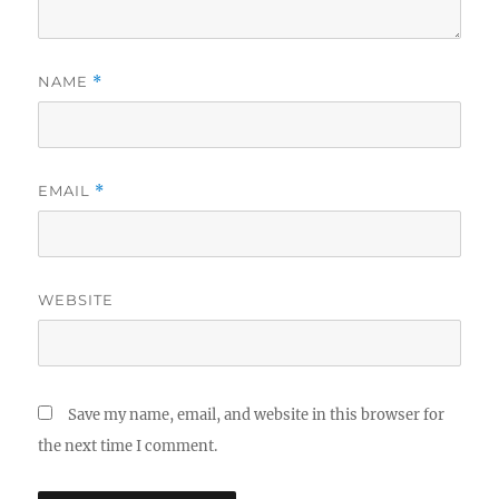
NAME
*
EMAIL
*
WEBSITE
Save my name, email, and website in this browser for
the next time I comment.