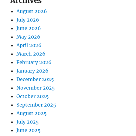
Archives
August 2026
July 2026
June 2026
May 2026
April 2026
March 2026
February 2026
January 2026
December 2025
November 2025
October 2025
September 2025
August 2025
July 2025
June 2025