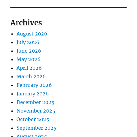
Archives
August 2026
July 2026
June 2026
May 2026
April 2026
March 2026
February 2026
January 2026
December 2025
November 2025
October 2025
September 2025
August 2025