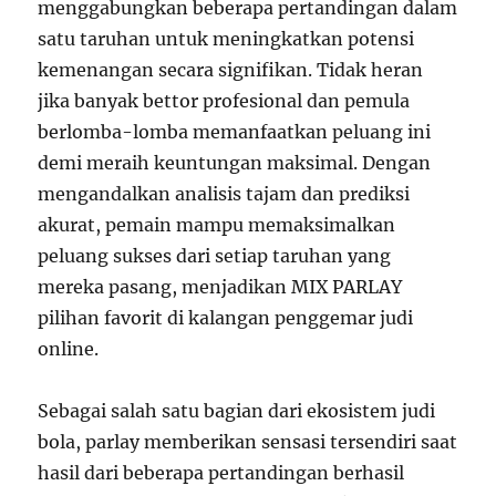
menggabungkan beberapa pertandingan dalam
satu taruhan untuk meningkatkan potensi
kemenangan secara signifikan. Tidak heran
jika banyak bettor profesional dan pemula
berlomba-lomba memanfaatkan peluang ini
demi meraih keuntungan maksimal. Dengan
mengandalkan analisis tajam dan prediksi
akurat, pemain mampu memaksimalkan
peluang sukses dari setiap taruhan yang
mereka pasang, menjadikan MIX PARLAY
pilihan favorit di kalangan penggemar judi
online.
Sebagai salah satu bagian dari ekosistem judi
bola, parlay memberikan sensasi tersendiri saat
hasil dari beberapa pertandingan berhasil