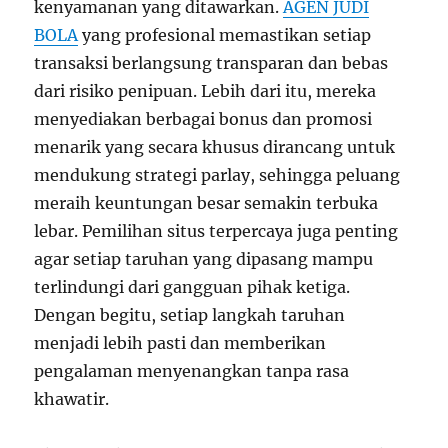
kenyamanan yang ditawarkan.
AGEN JUDI
BOLA
yang profesional memastikan setiap
transaksi berlangsung transparan dan bebas
dari risiko penipuan. Lebih dari itu, mereka
menyediakan berbagai bonus dan promosi
menarik yang secara khusus dirancang untuk
mendukung strategi parlay, sehingga peluang
meraih keuntungan besar semakin terbuka
lebar. Pemilihan situs terpercaya juga penting
agar setiap taruhan yang dipasang mampu
terlindungi dari gangguan pihak ketiga.
Dengan begitu, setiap langkah taruhan
menjadi lebih pasti dan memberikan
pengalaman menyenangkan tanpa rasa
khawatir.