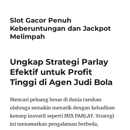
Slot Gacor Penuh
Keberuntungan dan Jackpot
Melimpah
Ungkap Strategi Parlay
Efektif untuk Profit
Tinggi di Agen Judi Bola
Mencari peluang besar di dunia taruhan
olahraga semakin menarik dengan kehadiran
konsep inovatif seperti MIX PARLAY. Strategi
ini menawarkan pengalaman berbeda,