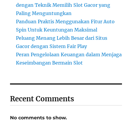
dengan Teknik Memilih Slot Gacor yang
Paling Menguntungkan
Panduan Praktis Menggunakan Fitur Auto
Spin Untuk Keuntungan Maksimal
Peluang Menang Lebih Besar dari Situs
Gacor dengan Sistem Fair Play
Peran Pengelolaan Keuangan dalam Menjaga
Keseimbangan Bermain Slot
Recent Comments
No comments to show.