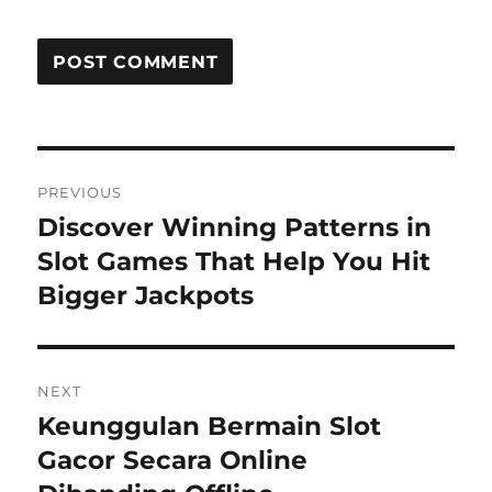
Post
PREVIOUS
navigation
Discover Winning Patterns in
Previous
post:
Slot Games That Help You Hit
Bigger Jackpots
NEXT
Keunggulan Bermain Slot
Next
post:
Gacor Secara Online