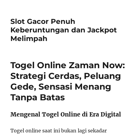
Slot Gacor Penuh
Keberuntungan dan Jackpot
Melimpah
Togel Online Zaman Now:
Strategi Cerdas, Peluang
Gede, Sensasi Menang
Tanpa Batas
Mengenal Togel Online di Era Digital
Togel online saat ini bukan lagi sekadar