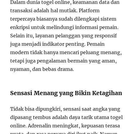
Dalam dunia togel online, keamanan data dan
transaksi adalah hal mutlak. Platform
terpercaya biasanya sudah dilengkapi sistem
enkripsi untuk melindungi informasi pemain.
Selain itu, layanan pelanggan yang responsif
juga menjadi indikator penting. Pemain
modern tidak hanya mencari peluang menang,
tetapi juga pengalaman bermain yang aman,
nyaman, dan bebas drama.
Sensasi Menang yang Bikin Ketagihan
Tidak bisa dipungkiri, sensasi saat angka yang
dipasang tembus adalah daya tarik utama togel
online. Adrenalin meningkat, kepuasan terasa