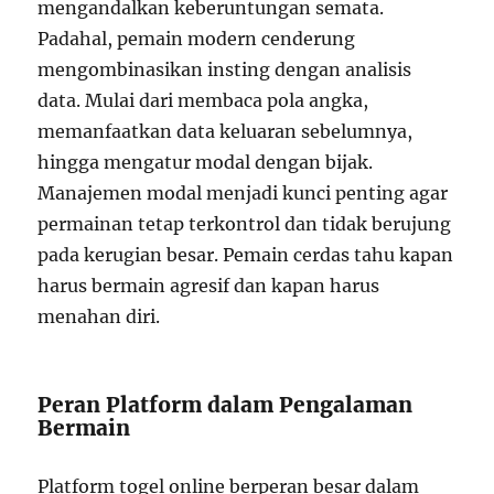
mengandalkan keberuntungan semata.
Padahal, pemain modern cenderung
mengombinasikan insting dengan analisis
data. Mulai dari membaca pola angka,
memanfaatkan data keluaran sebelumnya,
hingga mengatur modal dengan bijak.
Manajemen modal menjadi kunci penting agar
permainan tetap terkontrol dan tidak berujung
pada kerugian besar. Pemain cerdas tahu kapan
harus bermain agresif dan kapan harus
menahan diri.
Peran Platform dalam Pengalaman
Bermain
Platform togel online berperan besar dalam