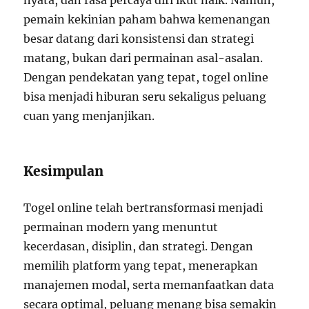
nyata, dan rasa percaya diri ikut naik. Namun,
pemain kekinian paham bahwa kemenangan
besar datang dari konsistensi dan strategi
matang, bukan dari permainan asal-asalan.
Dengan pendekatan yang tepat, togel online
bisa menjadi hiburan seru sekaligus peluang
cuan yang menjanjikan.
Kesimpulan
Togel online telah bertransformasi menjadi
permainan modern yang menuntut
kecerdasan, disiplin, dan strategi. Dengan
memilih platform yang tepat, menerapkan
manajemen modal, serta memanfaatkan data
secara optimal, peluang menang bisa semakin