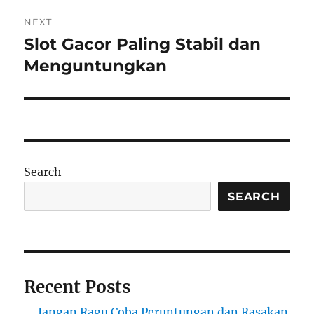
NEXT
Slot Gacor Paling Stabil dan
Next
post:
Menguntungkan
Search
SEARCH
Recent Posts
Jangan Ragu Coba Peruntungan dan Rasakan