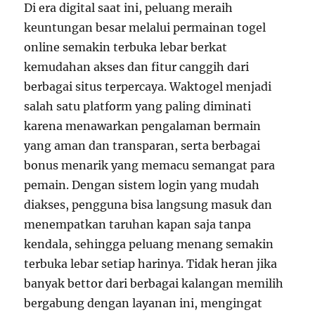
Di era digital saat ini, peluang meraih
keuntungan besar melalui permainan togel
online semakin terbuka lebar berkat
kemudahan akses dan fitur canggih dari
berbagai situs terpercaya. Waktogel menjadi
salah satu platform yang paling diminati
karena menawarkan pengalaman bermain
yang aman dan transparan, serta berbagai
bonus menarik yang memacu semangat para
pemain. Dengan sistem login yang mudah
diakses, pengguna bisa langsung masuk dan
menempatkan taruhan kapan saja tanpa
kendala, sehingga peluang menang semakin
terbuka lebar setiap harinya. Tidak heran jika
banyak bettor dari berbagai kalangan memilih
bergabung dengan layanan ini, mengingat