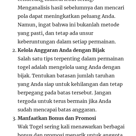
Menganalisis hasil sebelumnya dan mencari
pola dapat meningkatkan peluang Anda.
Namun, ingat bahwa ini bukanlah metode
yang pasti, dan tetap ada unsur
keberuntungan dalam setiap permainan.
Kelola Anggaran Anda dengan Bijak
Salah satu tips terpenting dalam permainan
togel adalah mengelola uang Anda dengan
bijak. Tentukan batasan jumlah taruhan
yang Anda siap untuk kehilangan dan tetap
berpegang pada batas tersebut. Jangan
tergoda untuk terus bermain jika Anda
sudah mencapai batas anggaran.
Manfaatkan Bonus dan Promosi
Wak Togel sering kali menawarkan berbagai
bonus dan promosi menarik untuk anggota