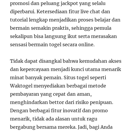
promosi dan peluang jackpot yang selalu
diperbarui. Ketersediaan fitur live chat dan
tutorial lengkap menjadikan proses belajar dan
bermain semakin praktis, sehingga pemula
sekalipun bisa langsung ikut serta merasakan
sensasi bermain togel secara online.
Tidak dapat disangkal bahwa kemudahan akses
dan kepercayaan menjadi kunci utama menarik
minat banyak pemain. Situs togel seperti
Waktogel menyediakan berbagai metode
pembayaran yang cepat dan aman,
menghindarkan bettor dari risiko penipuan.
Dengan berbagai fitur inovatif dan promo
menarik, tidak ada alasan untuk ragu
bergabung bersama mereka. Jadi, bagi Anda