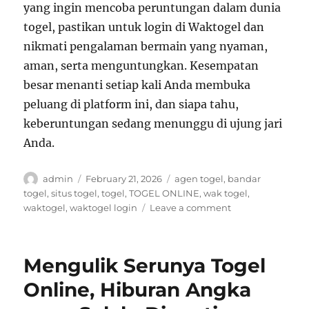
yang ingin mencoba peruntungan dalam dunia
togel, pastikan untuk login di Waktogel dan
nikmati pengalaman bermain yang nyaman,
aman, serta menguntungkan. Kesempatan
besar menanti setiap kali Anda membuka
peluang di platform ini, dan siapa tahu,
keberuntungan sedang menunggu di ujung jari
Anda.
Author
Posted
Tags
admin
February 21, 2026
agen togel
,
bandar
on
togel
,
situs togel
,
togel
,
TOGEL ONLINE
,
wak togel
,
on
waktogel
,
waktogel login
Leave a comment
Main
Lebih
Aman
Mengulik Serunya Togel
di
Bandar
Online, Hiburan Angka
Togel
Online