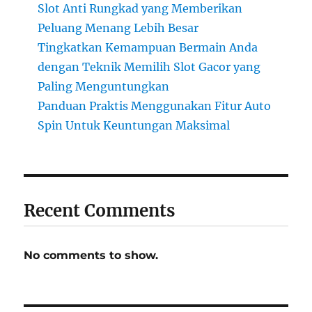
Slot Anti Rungkad yang Memberikan
Peluang Menang Lebih Besar
Tingkatkan Kemampuan Bermain Anda
dengan Teknik Memilih Slot Gacor yang
Paling Menguntungkan
Panduan Praktis Menggunakan Fitur Auto
Spin Untuk Keuntungan Maksimal
Recent Comments
No comments to show.