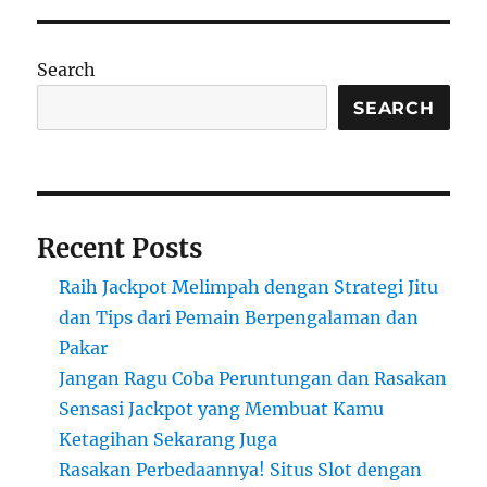
Wak
Togel:
Tips
Search
dan
Trik
SEARCH
Terbaik
untuk
Menang
di
Tahun
Recent Posts
2025
Raih Jackpot Melimpah dengan Strategi Jitu
dan Tips dari Pemain Berpengalaman dan
Pakar
Jangan Ragu Coba Peruntungan dan Rasakan
Sensasi Jackpot yang Membuat Kamu
Ketagihan Sekarang Juga
Rasakan Perbedaannya! Situs Slot dengan