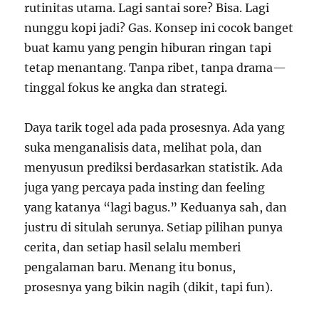
rutinitas utama. Lagi santai sore? Bisa. Lagi
nunggu kopi jadi? Gas. Konsep ini cocok banget
buat kamu yang pengin hiburan ringan tapi
tetap menantang. Tanpa ribet, tanpa drama—
tinggal fokus ke angka dan strategi.
Daya tarik togel ada pada prosesnya. Ada yang
suka menganalisis data, melihat pola, dan
menyusun prediksi berdasarkan statistik. Ada
juga yang percaya pada insting dan feeling
yang katanya “lagi bagus.” Keduanya sah, dan
justru di situlah serunya. Setiap pilihan punya
cerita, dan setiap hasil selalu memberi
pengalaman baru. Menang itu bonus,
prosesnya yang bikin nagih (dikit, tapi fun).