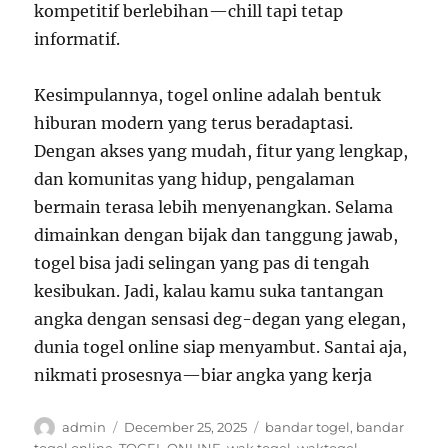
kompetitif berlebihan—chill tapi tetap
informatif.
Kesimpulannya, togel online adalah bentuk
hiburan modern yang terus beradaptasi.
Dengan akses yang mudah, fitur yang lengkap,
dan komunitas yang hidup, pengalaman
bermain terasa lebih menyenangkan. Selama
dimainkan dengan bijak dan tanggung jawab,
togel bisa jadi selingan yang pas di tengah
kesibukan. Jadi, kalau kamu suka tantangan
angka dengan sensasi deg-degan yang elegan,
dunia togel online siap menyambut. Santai aja,
nikmati prosesnya—biar angka yang kerja
Author
Posted
Tags
admin
December 25, 2025
bandar togel
,
bandar
on