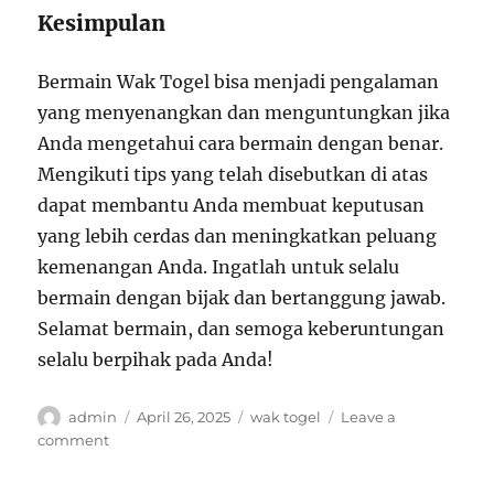
Kesimpulan
Bermain Wak Togel bisa menjadi pengalaman
yang menyenangkan dan menguntungkan jika
Anda mengetahui cara bermain dengan benar.
Mengikuti tips yang telah disebutkan di atas
dapat membantu Anda membuat keputusan
yang lebih cerdas dan meningkatkan peluang
kemenangan Anda. Ingatlah untuk selalu
bermain dengan bijak dan bertanggung jawab.
Selamat bermain, dan semoga keberuntungan
selalu berpihak pada Anda!
Author
Posted
Tags
admin
April 26, 2025
wak togel
Leave a
on
on
comment
Panduan
Bermain