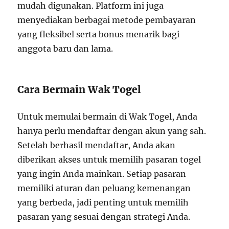
mudah digunakan. Platform ini juga
menyediakan berbagai metode pembayaran
yang fleksibel serta bonus menarik bagi
anggota baru dan lama.
Cara Bermain Wak Togel
Untuk memulai bermain di Wak Togel, Anda
hanya perlu mendaftar dengan akun yang sah.
Setelah berhasil mendaftar, Anda akan
diberikan akses untuk memilih pasaran togel
yang ingin Anda mainkan. Setiap pasaran
memiliki aturan dan peluang kemenangan
yang berbeda, jadi penting untuk memilih
pasaran yang sesuai dengan strategi Anda.