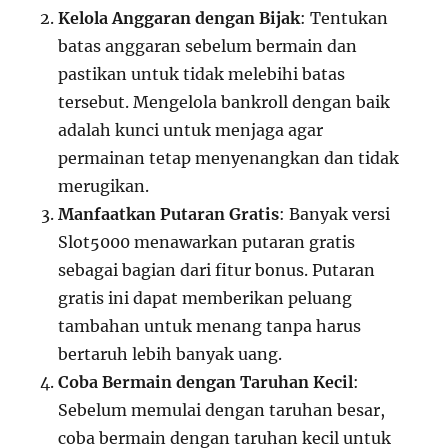
Kelola Anggaran dengan Bijak
: Tentukan
batas anggaran sebelum bermain dan
pastikan untuk tidak melebihi batas
tersebut. Mengelola bankroll dengan baik
adalah kunci untuk menjaga agar
permainan tetap menyenangkan dan tidak
merugikan.
Manfaatkan Putaran Gratis
: Banyak versi
Slot5000 menawarkan putaran gratis
sebagai bagian dari fitur bonus. Putaran
gratis ini dapat memberikan peluang
tambahan untuk menang tanpa harus
bertaruh lebih banyak uang.
Coba Bermain dengan Taruhan Kecil
:
Sebelum memulai dengan taruhan besar,
coba bermain dengan taruhan kecil untuk