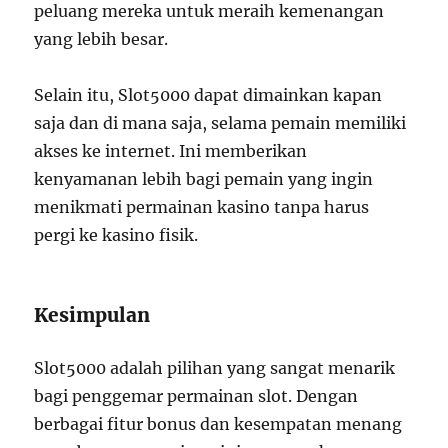
peluang mereka untuk meraih kemenangan
yang lebih besar.
Selain itu, Slot5000 dapat dimainkan kapan
saja dan di mana saja, selama pemain memiliki
akses ke internet. Ini memberikan
kenyamanan lebih bagi pemain yang ingin
menikmati permainan kasino tanpa harus
pergi ke kasino fisik.
Kesimpulan
Slot5000 adalah pilihan yang sangat menarik
bagi penggemar permainan slot. Dengan
berbagai fitur bonus dan kesempatan menang