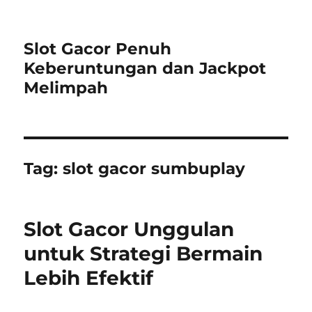
Slot Gacor Penuh
Keberuntungan dan Jackpot
Melimpah
Tag:
slot gacor sumbuplay
Slot Gacor Unggulan
untuk Strategi Bermain
Lebih Efektif