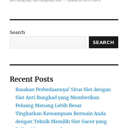
sumbuplay
,
sumbuplay slot
Leave a comment
Slot
Gacor
Unggulan
untuk
Strategi
Search
Bermain
Lebih
SEARCH
Efektif
Recent Posts
Rasakan Perbedaannya! Situs Slot dengan
Slot Anti Rungkad yang Memberikan
Peluang Menang Lebih Besar
Tingkatkan Kemampuan Bermain Anda
dengan Teknik Memilih Slot Gacor yang