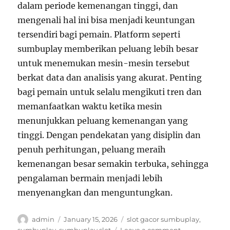
dalam periode kemenangan tinggi, dan
mengenali hal ini bisa menjadi keuntungan
tersendiri bagi pemain. Platform seperti
sumbuplay memberikan peluang lebih besar
untuk menemukan mesin-mesin tersebut
berkat data dan analisis yang akurat. Penting
bagi pemain untuk selalu mengikuti tren dan
memanfaatkan waktu ketika mesin
menunjukkan peluang kemenangan yang
tinggi. Dengan pendekatan yang disiplin dan
penuh perhitungan, peluang meraih
kemenangan besar semakin terbuka, sehingga
pengalaman bermain menjadi lebih
menyenangkan dan menguntungkan.
Author
Posted
Tags
admin
January 15, 2026
slot gacor sumbuplay
,
on
on