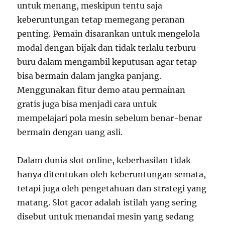
untuk menang, meskipun tentu saja
keberuntungan tetap memegang peranan
penting. Pemain disarankan untuk mengelola
modal dengan bijak dan tidak terlalu terburu-
buru dalam mengambil keputusan agar tetap
bisa bermain dalam jangka panjang.
Menggunakan fitur demo atau permainan
gratis juga bisa menjadi cara untuk
mempelajari pola mesin sebelum benar-benar
bermain dengan uang asli.
Dalam dunia slot online, keberhasilan tidak
hanya ditentukan oleh keberuntungan semata,
tetapi juga oleh pengetahuan dan strategi yang
matang. Slot gacor adalah istilah yang sering
disebut untuk menandai mesin yang sedang