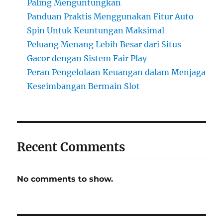
Paling Menguntungkan
Panduan Praktis Menggunakan Fitur Auto
Spin Untuk Keuntungan Maksimal
Peluang Menang Lebih Besar dari Situs
Gacor dengan Sistem Fair Play
Peran Pengelolaan Keuangan dalam Menjaga
Keseimbangan Bermain Slot
Recent Comments
No comments to show.