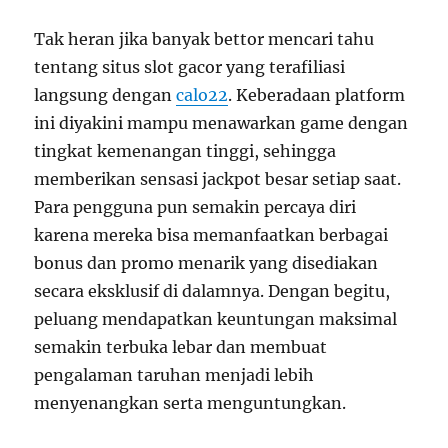
Tak heran jika banyak bettor mencari tahu
tentang situs slot gacor yang terafiliasi
langsung dengan
calo22
. Keberadaan platform
ini diyakini mampu menawarkan game dengan
tingkat kemenangan tinggi, sehingga
memberikan sensasi jackpot besar setiap saat.
Para pengguna pun semakin percaya diri
karena mereka bisa memanfaatkan berbagai
bonus dan promo menarik yang disediakan
secara eksklusif di dalamnya. Dengan begitu,
peluang mendapatkan keuntungan maksimal
semakin terbuka lebar dan membuat
pengalaman taruhan menjadi lebih
menyenangkan serta menguntungkan.