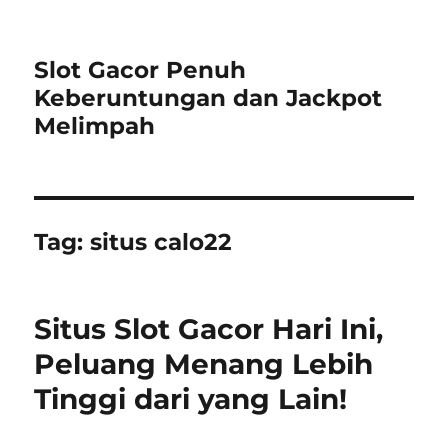
Slot Gacor Penuh
Keberuntungan dan Jackpot
Melimpah
Tag:
situs calo22
Situs Slot Gacor Hari Ini,
Peluang Menang Lebih
Tinggi dari yang Lain!