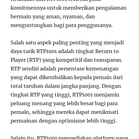
komitmennya untuk memberikan pengalaman
bermain yang aman, nyaman, dan
menguntungkan bagi para penggunanya.
Salah satu aspek paling penting yang menjadi
daya tarik RTP1001 adalah tingkat Return to
Player (RTP) yang kompetitif dan transparan.
RTP sendiri adalah persentase kemenangan
yang dapat dikembalikan kepada pemain dari
total taruhan dalam jangka panjang. Dengan
tingkat RTP yang tinggi, RTP1001 menjamin
peluang menang yang lebih besar bagi para
pemain, sehingga mereka dapat menikmati
permainan dengan optimisme lebih tinggi.
Selain itu, RTP1001 menyediakan platform yang