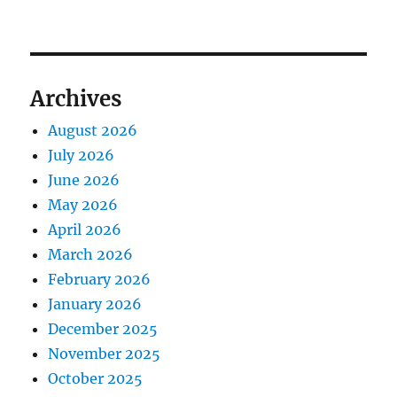
Archives
August 2026
July 2026
June 2026
May 2026
April 2026
March 2026
February 2026
January 2026
December 2025
November 2025
October 2025