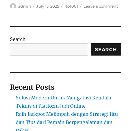
Author
Posted
Tags
on
admin
July 13, 2025
rtp1001
Leave a comment
on
Menye
Keung
RTP100
Platfo
Terper
Search
untuk
Penga
SEARCH
Judi
Online
Optim
Recent Posts
Solusi Modern Untuk Mengatasi Kendala
Teknis di Platform Judi Online
Raih Jackpot Melimpah dengan Strategi Jitu
dan Tips dari Pemain Berpengalaman dan
Pakar