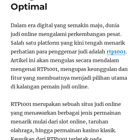
Optimal
Dalam era digital yang semakin maju, dunia
judi online mengalami perkembangan pesat.
Salah satu platform yang kini tengah menarik
perhatian para penggemar judi adalah
rtp1001
.
Artikel ini akan mengulas secara mendalam
mengenai RTP1001, mengupas keunggulan dan
fitur yang membuatnya menjadi pilihan utama
di kalangan pemain judi online.
RTP1001 merupakan sebuah situs judi online
yang menawarkan berbagai jenis permainan
menarik mulai dari slot online, taruhan
olahraga, hingga permainan kasino klasik.
Keunikan dari RTP1001 terletak pada