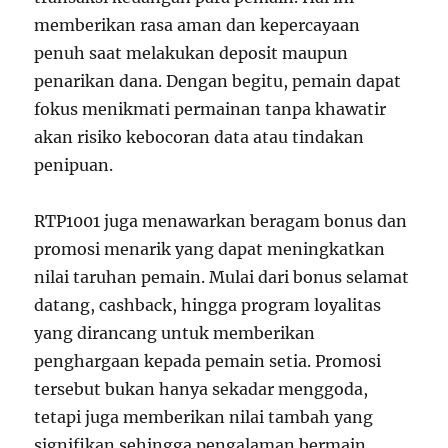
memberikan rasa aman dan kepercayaan
penuh saat melakukan deposit maupun
penarikan dana. Dengan begitu, pemain dapat
fokus menikmati permainan tanpa khawatir
akan risiko kebocoran data atau tindakan
penipuan.
RTP1001 juga menawarkan beragam bonus dan
promosi menarik yang dapat meningkatkan
nilai taruhan pemain. Mulai dari bonus selamat
datang, cashback, hingga program loyalitas
yang dirancang untuk memberikan
penghargaan kepada pemain setia. Promosi
tersebut bukan hanya sekadar menggoda,
tetapi juga memberikan nilai tambah yang
signifikan sehingga pengalaman bermain