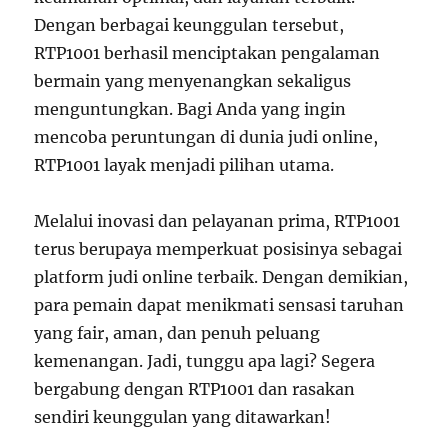
Dengan berbagai keunggulan tersebut,
RTP1001 berhasil menciptakan pengalaman
bermain yang menyenangkan sekaligus
menguntungkan. Bagi Anda yang ingin
mencoba peruntungan di dunia judi online,
RTP1001 layak menjadi pilihan utama.
Melalui inovasi dan pelayanan prima, RTP1001
terus berupaya memperkuat posisinya sebagai
platform judi online terbaik. Dengan demikian,
para pemain dapat menikmati sensasi taruhan
yang fair, aman, dan penuh peluang
kemenangan. Jadi, tunggu apa lagi? Segera
bergabung dengan RTP1001 dan rasakan
sendiri keunggulan yang ditawarkan!