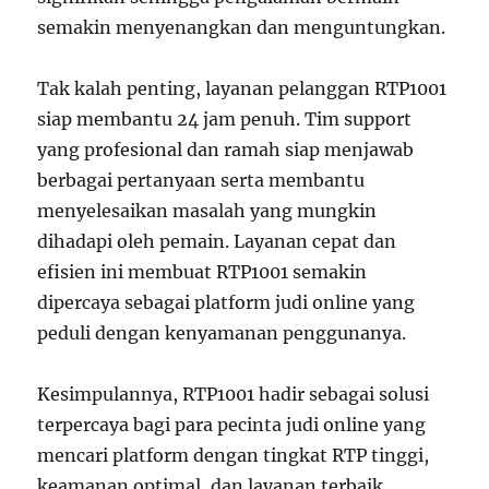
semakin menyenangkan dan menguntungkan.
Tak kalah penting, layanan pelanggan RTP1001
siap membantu 24 jam penuh. Tim support
yang profesional dan ramah siap menjawab
berbagai pertanyaan serta membantu
menyelesaikan masalah yang mungkin
dihadapi oleh pemain. Layanan cepat dan
efisien ini membuat RTP1001 semakin
dipercaya sebagai platform judi online yang
peduli dengan kenyamanan penggunanya.
Kesimpulannya, RTP1001 hadir sebagai solusi
terpercaya bagi para pecinta judi online yang
mencari platform dengan tingkat RTP tinggi,
keamanan optimal, dan layanan terbaik.