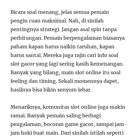
Bicara soal menang, jelas semua pemain
pengin cuan maksimal. Nah, di sinilah
pentingnya strategi. Jangan asal spin tanpa
perhitungan. Pemain berpengalaman biasanya
paham kapan harus naikin taruhan, kapan
harus santai. Mereka juga rajin cari info soal
slot gacor yang lagi sering kasih kemenangan.
Banyak yang bilang, main slot online itu soal
feeling dan timing. Sekali momennya dapet,
hasilnya bisa bikin senyum lebar.
Menariknya, komunitas slot online juga makin
ramai. Banyak pemain saling berbagi
pengalaman, bocoran game gacor, sampai jam-
jam hoki buat main. Dari sinilah istilah seperti