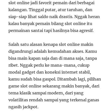
slot online jadi favorit pemain dari berbagai
kalangan. Tinggal putar, atur taruhan, dan
siap-siap lihat saldo naik drastis. Nggak heran
kalau banyak pemain bilang slot online itu
permainan santai tapi hasilnya bisa agresif.
Salah satu alasan kenapa slot online makin
digandrungi adalah kemudahan akses. Kamu
bisa main kapan saja dan di mana saja, tanpa
ribet. Nggak perlu ke mana-mana, cukup
modal gadget dan koneksi internet stabil,
kamu sudah bisa gaspol. Ditambah lagi, pilihan
game slot online sekarang makin banyak, dari
tema klasik sampai modern, dari yang
volatilitas rendah sampai yang terkenal ganas
ngasih jackpot.