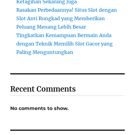
Ketagihan Sekarang Juga
Rasakan Perbedaannya! Situs Slot dengan
Slot Anti Rungkad yang Memberikan
Peluang Menang Lebih Besar
Tingkatkan Kemampuan Bermain Anda
dengan Teknik Memilih Slot Gacor yang
Paling Menguntungkan
Recent Comments
No comments to show.