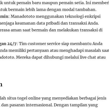
ik untuk pemain baru maupun pemain setia. Ini member
ntuk bermain lebih lama dengan modal tambahan.
amin
: Manadototo menggunakan teknologi enkripsi
enjaga keamanan data pribadi dan transaksi Anda.
rasa aman saat bermain dan melakukan transaksi di
gan 24/7
: Tim customer service siap membantu Anda
 Anda memiliki pertanyaan atau menghadapi masalah saa
dototo. Mereka dapat dihubungi melalui live chat atau
n
ah situs togel online yang menyediakan berbagai jenis
 dan pasaran internasional. Dengan tampilan yang