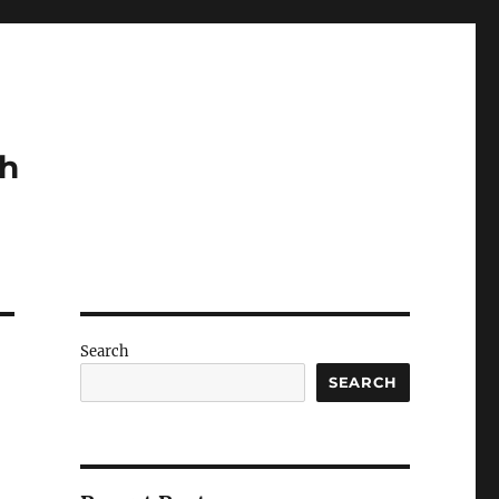
ah
Search
SEARCH