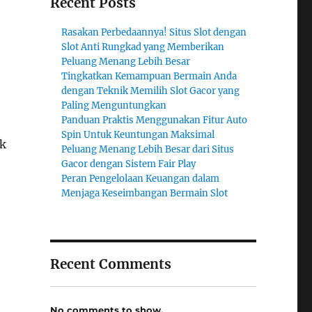
Recent Posts
Rasakan Perbedaannya! Situs Slot dengan
Slot Anti Rungkad yang Memberikan
Peluang Menang Lebih Besar
Tingkatkan Kemampuan Bermain Anda
dengan Teknik Memilih Slot Gacor yang
Paling Menguntungkan
Panduan Praktis Menggunakan Fitur Auto
Spin Untuk Keuntungan Maksimal
k
Peluang Menang Lebih Besar dari Situs
Gacor dengan Sistem Fair Play
Peran Pengelolaan Keuangan dalam
Menjaga Keseimbangan Bermain Slot
Recent Comments
No comments to show.