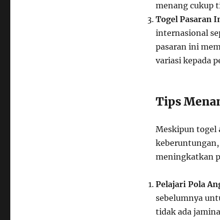
menang cukup ti
Togel Pasaran I
internasional s
pasaran ini mem
variasi kepada 
Tips Mena
Meskipun togel 
keberuntungan, 
meningkatkan p
Pelajari Pola A
sebelumnya untu
tidak ada jamin