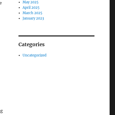
May 2025
e
April 2025
March 2025
January 2023
Categories
Uncategorized
ng