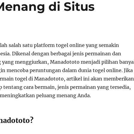
Menang di Situs
lah salah satu platform togel online yang semakin
nesia. Dikenal dengan berbagai jenis permainan dan
 yang menggiurkan, Manadototo menjadi pilihan banya
in mencoba peruntungan dalam dunia togel online. Jika
ermain togel di Manadototo, artikel ini akan memberikan
 tentang cara bermain, jenis permainan yang tersedia,
k meningkatkan peluang menang Anda.
nadototo?