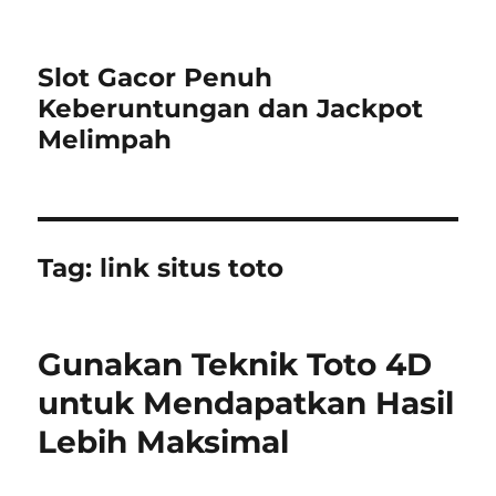
Slot Gacor Penuh
Keberuntungan dan Jackpot
Melimpah
Tag:
link situs toto
Gunakan Teknik Toto 4D
untuk Mendapatkan Hasil
Lebih Maksimal