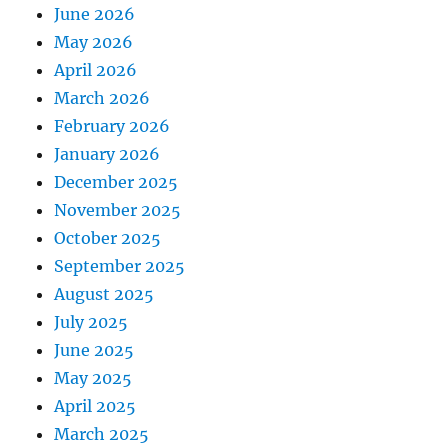
June 2026
May 2026
April 2026
March 2026
February 2026
January 2026
December 2025
November 2025
October 2025
September 2025
August 2025
July 2025
June 2025
May 2025
April 2025
March 2025