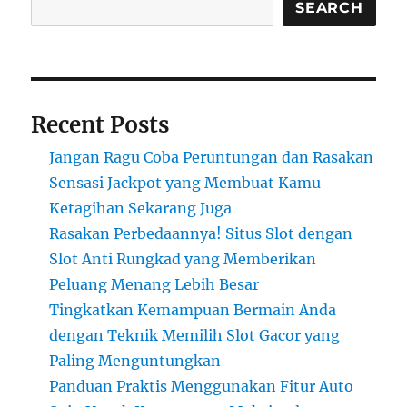
Hasil
SEARCH
Lebih
Maksimal
Recent Posts
Jangan Ragu Coba Peruntungan dan Rasakan
Sensasi Jackpot yang Membuat Kamu
Ketagihan Sekarang Juga
Rasakan Perbedaannya! Situs Slot dengan
Slot Anti Rungkad yang Memberikan
Peluang Menang Lebih Besar
Tingkatkan Kemampuan Bermain Anda
dengan Teknik Memilih Slot Gacor yang
Paling Menguntungkan
Panduan Praktis Menggunakan Fitur Auto