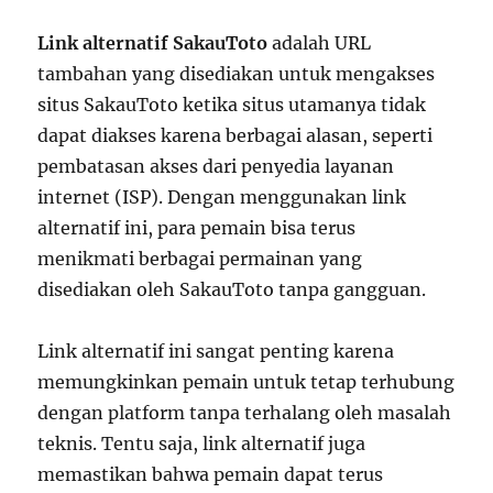
Link alternatif SakauToto
adalah URL
tambahan yang disediakan untuk mengakses
situs SakauToto ketika situs utamanya tidak
dapat diakses karena berbagai alasan, seperti
pembatasan akses dari penyedia layanan
internet (ISP). Dengan menggunakan link
alternatif ini, para pemain bisa terus
menikmati berbagai permainan yang
disediakan oleh SakauToto tanpa gangguan.
Link alternatif ini sangat penting karena
memungkinkan pemain untuk tetap terhubung
dengan platform tanpa terhalang oleh masalah
teknis. Tentu saja, link alternatif juga
memastikan bahwa pemain dapat terus