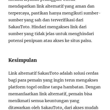
mendapatkan link alternatif yang aman dan
terpercaya, pastikan hanya mengikuti sumber-
sumber yang sah dan terverifikasi dari
SakauToto. Hindari mengakses link dari
sumber yang tidak jelas untuk menghindari
potensi penipuan atau akses ke situs palsu.
Kesimpulan
Link alternatif SakauToto adalah solusi cerdas
bagi para pemain yang ingin terus mengakses
platform togel online tanpa hambatan. Dengan
memanfaatkan link alternatif, pemain bisa
menikmati semua keuntungan yang
ditawarkan oleh SakauToto, dari akses mudah