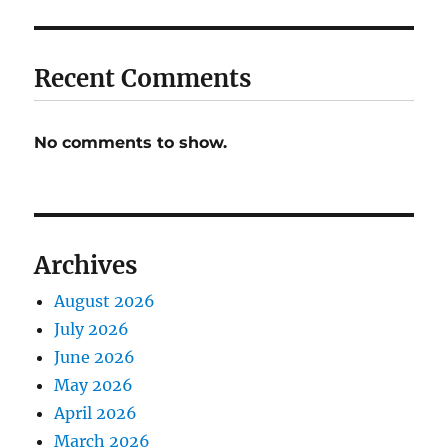
Recent Comments
No comments to show.
Archives
August 2026
July 2026
June 2026
May 2026
April 2026
March 2026