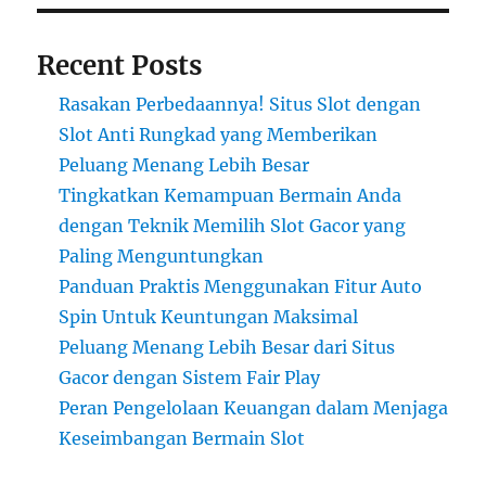
Kendala
Recent Posts
Rasakan Perbedaannya! Situs Slot dengan
Slot Anti Rungkad yang Memberikan
Peluang Menang Lebih Besar
Tingkatkan Kemampuan Bermain Anda
dengan Teknik Memilih Slot Gacor yang
Paling Menguntungkan
Panduan Praktis Menggunakan Fitur Auto
Spin Untuk Keuntungan Maksimal
Peluang Menang Lebih Besar dari Situs
Gacor dengan Sistem Fair Play
Peran Pengelolaan Keuangan dalam Menjaga
Keseimbangan Bermain Slot