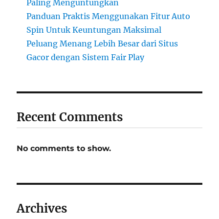
Paling Menguntungkan
Panduan Praktis Menggunakan Fitur Auto
Spin Untuk Keuntungan Maksimal
Peluang Menang Lebih Besar dari Situs
Gacor dengan Sistem Fair Play
Recent Comments
No comments to show.
Archives