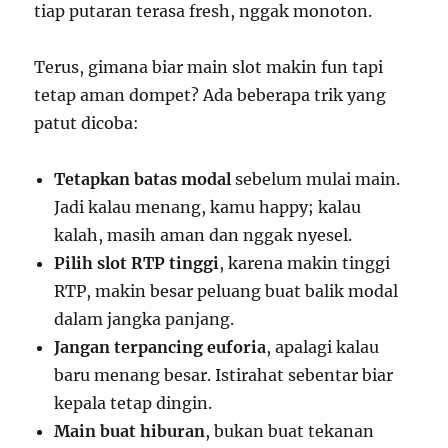
tiap putaran terasa fresh, nggak monoton.
Terus, gimana biar main slot makin fun tapi
tetap aman dompet? Ada beberapa trik yang
patut dicoba:
Tetapkan batas modal
sebelum mulai main.
Jadi kalau menang, kamu happy; kalau
kalah, masih aman dan nggak nyesel.
Pilih slot RTP tinggi
, karena makin tinggi
RTP, makin besar peluang buat balik modal
dalam jangka panjang.
Jangan terpancing euforia
, apalagi kalau
baru menang besar. Istirahat sebentar biar
kepala tetap dingin.
Main buat hiburan
, bukan buat tekanan