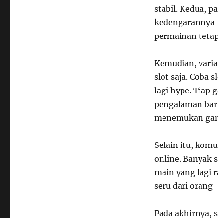
stabil. Kedua, 
kedengarannya fo
permainan tetap
Kemudian, varia
slot saja. Coba 
lagi hype. Tiap
pengalaman baru
menemukan game 
Selain itu, komu
online. Banyak 
main yang lagi r
seru dari oran
Pada akhirnya, 