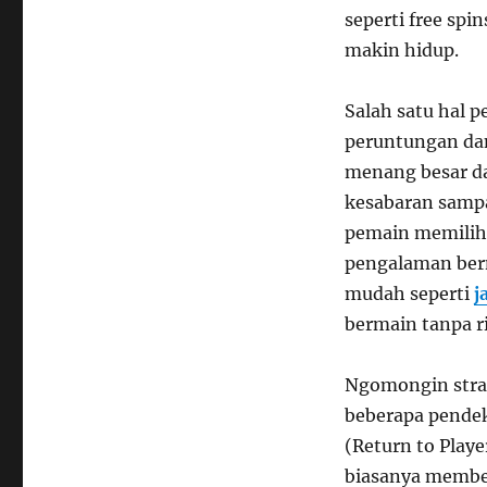
Lama
seperti free spi
makin hidup.
Salah satu hal 
peruntungan dan
menang besar da
kesabaran sampa
pemain memilih 
pengalaman berm
mudah seperti
j
bermain tanpa ri
Ngomongin strate
beberapa pendek
(Return to Play
biasanya membe