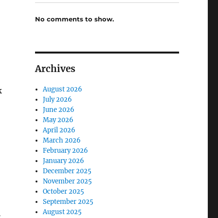
No comments to show.
Archives
August 2026
k
July 2026
June 2026
May 2026
April 2026
March 2026
February 2026
January 2026
December 2025
November 2025
October 2025
September 2025
August 2025
h