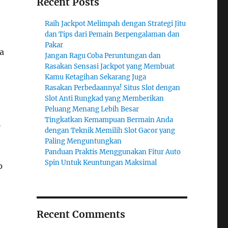
Recent Posts
Raih Jackpot Melimpah dengan Strategi Jitu
dan Tips dari Pemain Berpengalaman dan
Pakar
a
Jangan Ragu Coba Peruntungan dan
Rasakan Sensasi Jackpot yang Membuat
Kamu Ketagihan Sekarang Juga
Rasakan Perbedaannya! Situs Slot dengan
Slot Anti Rungkad yang Memberikan
Peluang Menang Lebih Besar
Tingkatkan Kemampuan Bermain Anda
h
dengan Teknik Memilih Slot Gacor yang
Paling Menguntungkan
Panduan Praktis Menggunakan Fitur Auto
Spin Untuk Keuntungan Maksimal
p
Recent Comments