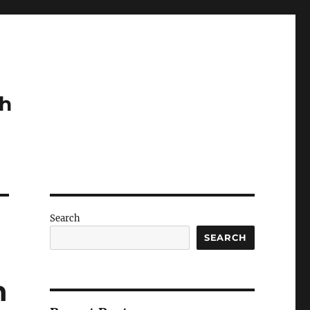
ah
Search
SEARCH
n