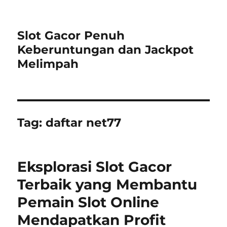
Slot Gacor Penuh
Keberuntungan dan Jackpot
Melimpah
Tag:
daftar net77
Eksplorasi Slot Gacor
Terbaik yang Membantu
Pemain Slot Online
Mendapatkan Profit