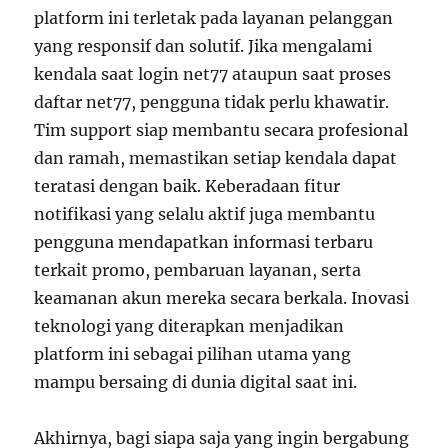
platform ini terletak pada layanan pelanggan
yang responsif dan solutif. Jika mengalami
kendala saat login net77 ataupun saat proses
daftar net77, pengguna tidak perlu khawatir.
Tim support siap membantu secara profesional
dan ramah, memastikan setiap kendala dapat
teratasi dengan baik. Keberadaan fitur
notifikasi yang selalu aktif juga membantu
pengguna mendapatkan informasi terbaru
terkait promo, pembaruan layanan, serta
keamanan akun mereka secara berkala. Inovasi
teknologi yang diterapkan menjadikan
platform ini sebagai pilihan utama yang
mampu bersaing di dunia digital saat ini.
Akhirnya, bagi siapa saja yang ingin bergabung