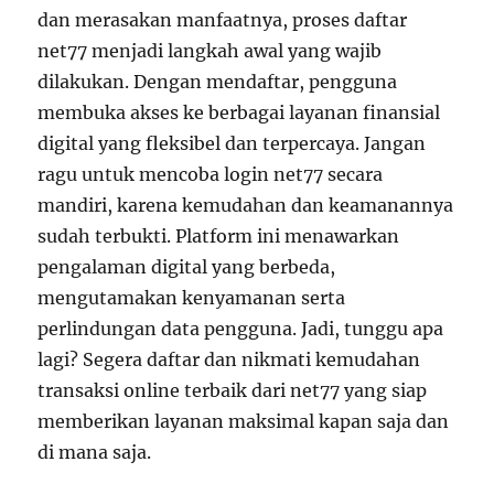
dan merasakan manfaatnya, proses daftar
net77 menjadi langkah awal yang wajib
dilakukan. Dengan mendaftar, pengguna
membuka akses ke berbagai layanan finansial
digital yang fleksibel dan terpercaya. Jangan
ragu untuk mencoba login net77 secara
mandiri, karena kemudahan dan keamanannya
sudah terbukti. Platform ini menawarkan
pengalaman digital yang berbeda,
mengutamakan kenyamanan serta
perlindungan data pengguna. Jadi, tunggu apa
lagi? Segera daftar dan nikmati kemudahan
transaksi online terbaik dari net77 yang siap
memberikan layanan maksimal kapan saja dan
di mana saja.