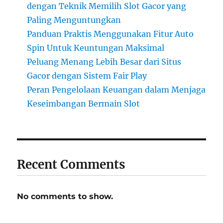
dengan Teknik Memilih Slot Gacor yang
Paling Menguntungkan
Panduan Praktis Menggunakan Fitur Auto
Spin Untuk Keuntungan Maksimal
Peluang Menang Lebih Besar dari Situs
Gacor dengan Sistem Fair Play
Peran Pengelolaan Keuangan dalam Menjaga
Keseimbangan Bermain Slot
Recent Comments
No comments to show.