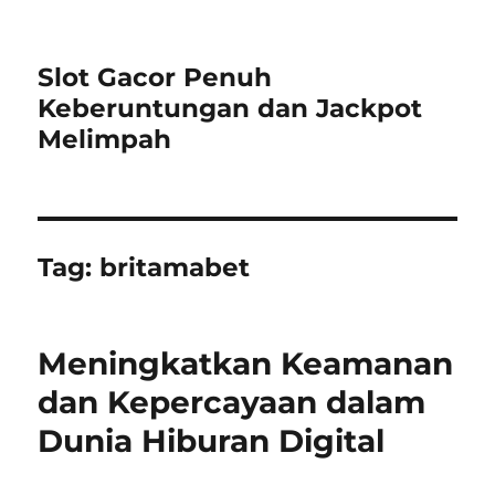
Slot Gacor Penuh
Keberuntungan dan Jackpot
Melimpah
Tag:
britamabet
Meningkatkan Keamanan
dan Kepercayaan dalam
Dunia Hiburan Digital