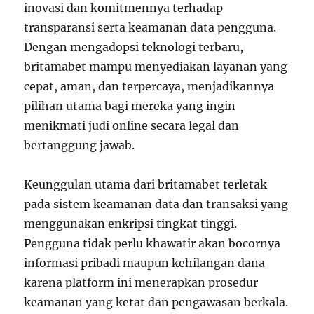
inovasi dan komitmennya terhadap
transparansi serta keamanan data pengguna.
Dengan mengadopsi teknologi terbaru,
britamabet mampu menyediakan layanan yang
cepat, aman, dan terpercaya, menjadikannya
pilihan utama bagi mereka yang ingin
menikmati judi online secara legal dan
bertanggung jawab.
Keunggulan utama dari britamabet terletak
pada sistem keamanan data dan transaksi yang
menggunakan enkripsi tingkat tinggi.
Pengguna tidak perlu khawatir akan bocornya
informasi pribadi maupun kehilangan dana
karena platform ini menerapkan prosedur
keamanan yang ketat dan pengawasan berkala.