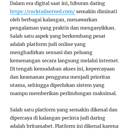
Dalam era digital saat ini, hiburan daring
https://cocktailserved.com/
semakin diminati
oleh berbagai kalangan, menawarkan
pengalaman yang praktis dan mengasyikkan.
Salah satu aspek yang berkembang pesat
adalah platform judi online yang
menghadirkan sensasi dan peluang
kemenangan secara langsung melalui internet.
Di tengah kemudahan akses ini, kepercayaan
dan keamanan pengguna menjadi prioritas
utama, sehingga diperlukan sistem yang
mampu memberikan perlindungan maksimal.
Salah satu platform yang semakin dikenal dan
dipercaya di kalangan pecinta judi daring
adalah britamabet. Platform ini dikenal karena