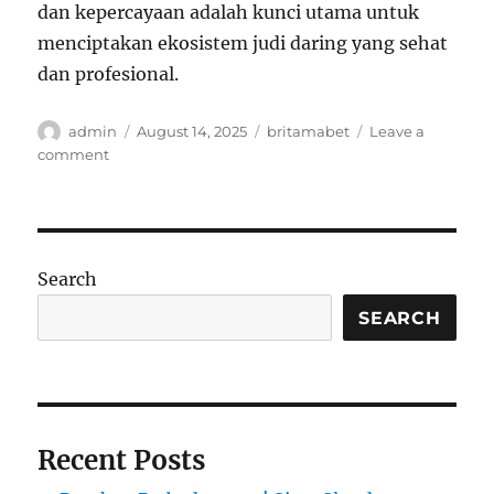
dan kepercayaan adalah kunci utama untuk
menciptakan ekosistem judi daring yang sehat
dan profesional.
Author
Posted
Tags
admin
August 14, 2025
britamabet
Leave a
on
on
comment
Meningkatkan
Keamanan
dan
Kepercayaan
dalam
Search
Dunia
Hiburan
SEARCH
Digital
Recent Posts