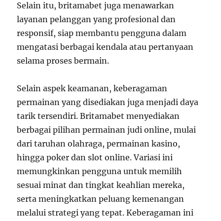
Selain itu, britamabet juga menawarkan
layanan pelanggan yang profesional dan
responsif, siap membantu pengguna dalam
mengatasi berbagai kendala atau pertanyaan
selama proses bermain.
Selain aspek keamanan, keberagaman
permainan yang disediakan juga menjadi daya
tarik tersendiri. Britamabet menyediakan
berbagai pilihan permainan judi online, mulai
dari taruhan olahraga, permainan kasino,
hingga poker dan slot online. Variasi ini
memungkinkan pengguna untuk memilih
sesuai minat dan tingkat keahlian mereka,
serta meningkatkan peluang kemenangan
melalui strategi yang tepat. Keberagaman ini