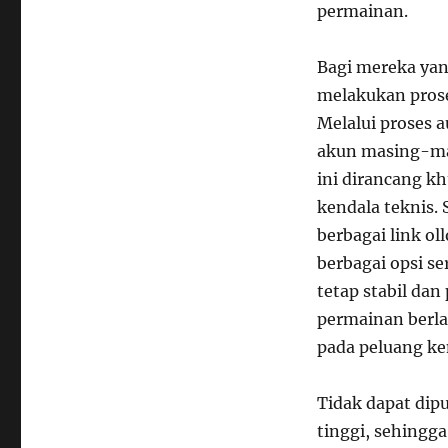
Agar
permainan.
Lebih
Mudah
Bagi mereka yan
Mengumpulkan
Kemenangan
melakukan proses
Besar
Melalui proses 
akun masing-mas
ini dirancang k
kendala teknis. S
berbagai link o
berbagai opsi s
tetap stabil da
permainan berla
pada peluang k
Tidak dapat dipu
tinggi, sehingga