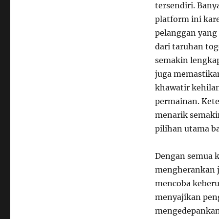
tersendiri. Ba
platform ini ka
pelanggan yang r
dari taruhan to
semakin lengkap
juga memastikan
khawatir kehila
permainan. Ket
menarik semakin
pilihan utama ba
Dengan semua k
mengherankan j
mencoba keberun
menyajikan peng
mengedepankan 