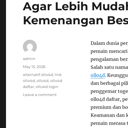
Agar Lebih Mud
Kemenangan Bes
Dalam dunia per
pemain mencari
Author
admin
pengalaman ber
Posted
May 15, 2026
Salah satu nama
on
Tags
alternatif ollo4d
,
link
ollo4d
. Keunggu
ollo4d
,
ollo4d
,
ollo4d
dan berbagai pi
daftar
,
ollo4d login
penggemar togel
on
Leave a comment
ollo4d daftar, 
Cara
Profesional
premium dan bon
Bermain
Keamanan dan k
Slot
pemain merasa 
Mahjong