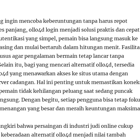
g ingin mencoba keberuntungan tanpa harus repot
 panjang, ollo4d login menjadi solusi praktis dan cepat
autentikasi yang simpel, pemain bisa langsung masuk ke
ing dan mulai bertaruh dalam hitungan menit. Fasilita
husus agar pengalaman bermain tetap lancar tanpa
elain itu, bagi yang mencari alternatif ollo4d, tersedia
llo4d yang menawarkan akses ke situs utama dengan
erver cadangan. Hal ini penting untuk memastikan konek
n pemain tidak kehilangan peluang saat sedang puncak
ngsung. Dengan begitu, setiap pengguna bisa tetap foku
emenangan yang besar dan meraih keuntungan maksimal
ngkiri bahwa persaingan di industri judi online cukup
 keberadaan alternatif ollo4d menjadi nilai tambah