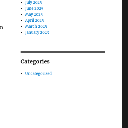
July 2025
June 2025
May 2025
April 2025
March 2025
in
January 2023
Categories
Uncategorized