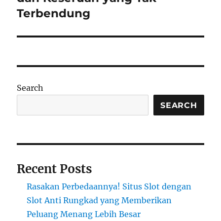
Terbendung
Search
SEARCH
Recent Posts
Rasakan Perbedaannya! Situs Slot dengan
Slot Anti Rungkad yang Memberikan
Peluang Menang Lebih Besar