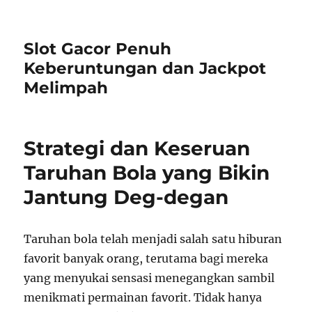
Slot Gacor Penuh
Keberuntungan dan Jackpot
Melimpah
Strategi dan Keseruan
Taruhan Bola yang Bikin
Jantung Deg-degan
Taruhan bola telah menjadi salah satu hiburan
favorit banyak orang, terutama bagi mereka
yang menyukai sensasi menegangkan sambil
menikmati permainan favorit. Tidak hanya