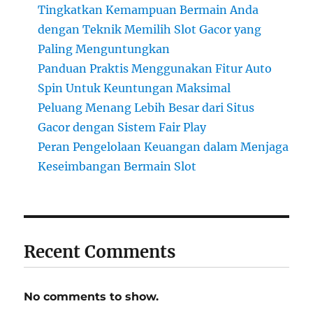
Tingkatkan Kemampuan Bermain Anda
dengan Teknik Memilih Slot Gacor yang
Paling Menguntungkan
Panduan Praktis Menggunakan Fitur Auto
Spin Untuk Keuntungan Maksimal
Peluang Menang Lebih Besar dari Situs
Gacor dengan Sistem Fair Play
Peran Pengelolaan Keuangan dalam Menjaga
Keseimbangan Bermain Slot
Recent Comments
No comments to show.