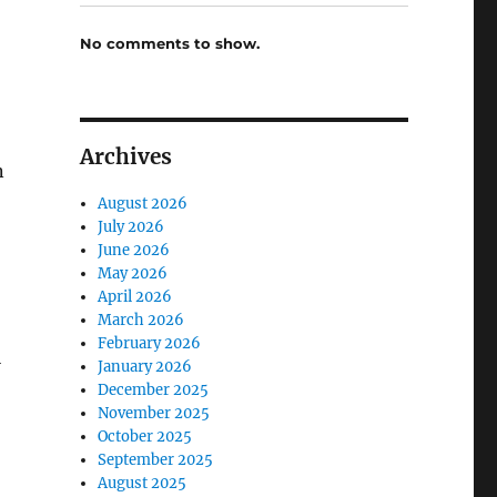
No comments to show.
Archives
n
August 2026
July 2026
June 2026
May 2026
April 2026
March 2026
February 2026
i
January 2026
December 2025
November 2025
October 2025
September 2025
August 2025