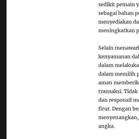
sedikit pemain 
sebagai bahan p
menyediakan dat
meningkatkan p
Selain menawark
kenyamanan dala
dalam melakukan
dalam memilih p
aman memberikan
transaksi. Tida
dan responsif m
fitur. Dengan be
menyenangkan, s
angka.