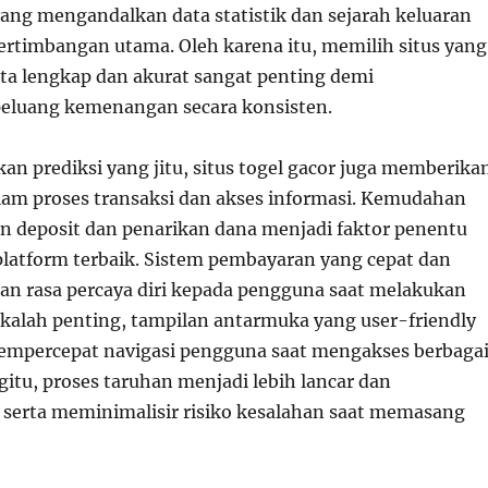
yang mengandalkan data statistik dan sejarah keluaran
ertimbangan utama. Oleh karena itu, memilih situs yang
a lengkap dan akurat sangat penting demi
eluang kemenangan secara konsisten.
an prediksi yang jitu, situs togel gacor juga memberika
m proses transaksi dan akses informasi. Kemudahan
 deposit dan penarikan dana menjadi faktor penentu
latform terbaik. Sistem pembayaran yang cepat dan
 rasa percaya diri kepada pengguna saat melakukan
k kalah penting, tampilan antarmuka yang user-friendly
empercepat navigasi pengguna saat mengakses berbaga
gitu, proses taruhan menjadi lebih lancar dan
erta meminimalisir risiko kesalahan saat memasang