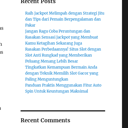
Recent Posts
Raih Jackpot Melimpah dengan Strategi Jitu
dan Tips dari Pemain Berpengalaman dan
Pakar
as
Jangan Ragu Coba Peruntungan dan
Rasakan Sensasi Jackpot yang Membuat
Kamu Ketagihan Sekarang Juga
h
Rasakan Perbedaannya! Situs Slot dengan
us
Slot Anti Rungkad yang Memberikan
Peluang Menang Lebih Besar
Tingkatkan Kemampuan Bermain Anda
dengan Teknik Memilih Slot Gacor yang
Paling Menguntungkan
Panduan Praktis Menggunakan Fitur Auto
Spin Untuk Keuntungan Maksimal
n
Recent Comments