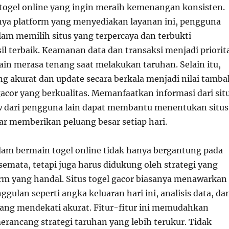
togel online yang ingin meraih kemenangan konsisten.
ya platform yang menyediakan layanan ini, pengguna
lam memilih situs yang terpercaya dan terbukti
l terbaik. Keamanan data dan transaksi menjadi priorit
in merasa tenang saat melakukan taruhan. Selain itu,
ang akurat dan update secara berkala menjadi nilai tamba
 gacor yang berkualitas. Memanfaatkan informasi dari sit
w dari pengguna lain dapat membantu menentukan situs
r memberikan peluang besar setiap hari.
lam bermain togel online tidak hanya bergantung pada
emata, tetapi juga harus didukung oleh strategi yang
orm yang handal. Situs togel gacor biasanya menawarkan
nggulan seperti angka keluaran hari ini, analisis data, da
yang mendekati akurat. Fitur-fitur ini memudahkan
rancang strategi taruhan yang lebih terukur. Tidak