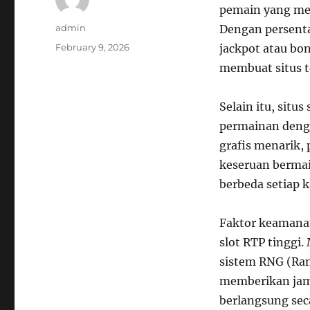
pemain yang me
Author
admin
Dengan persent
Posted
February 9, 2026
jackpot atau bo
on
membuat situs te
Selain itu, situ
permainan denga
grafis menarik,
keseruan bermai
berbeda setiap k
Faktor keamanan
slot RTP tinggi
sistem RNG (Ran
memberikan jami
berlangsung seca