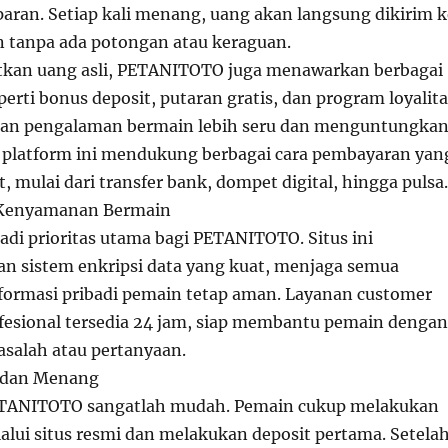
paran. Setiap kali menang, uang akan langsung dikirim k
 tanpa ada potongan atau keraguan.
tkan uang asli, PETANITOTO juga menawarkan berbagai
perti bonus deposit, putaran gratis, dan program loyalita
kan pengalaman bermain lebih seru dan menguntungkan
, platform ini mendukung berbagai cara pembayaran yan
 mulai dari transfer bank, dompet digital, hingga pulsa.
Kenyamanan Bermain
i prioritas utama bagi PETANITOTO. Situs ini
an sistem enkripsi data yang kuat, menjaga semua
nformasi pribadi pemain tetap aman. Layanan customer
ofesional tersedia 24 jam, siap membantu pemain dengan
asalah atau pertanyaan.
 dan Menang
ETANITOTO sangatlah mudah. Pemain cukup melakukan
alui situs resmi dan melakukan deposit pertama. Setela