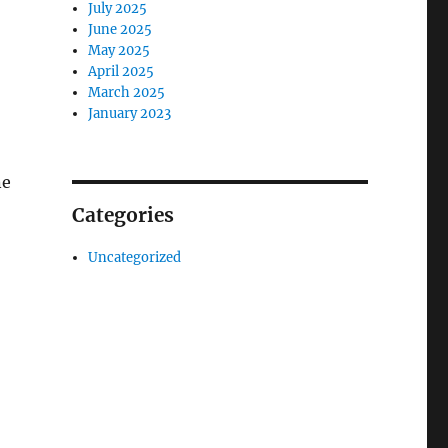
July 2025
June 2025
May 2025
April 2025
March 2025
January 2023
ne
Categories
Uncategorized