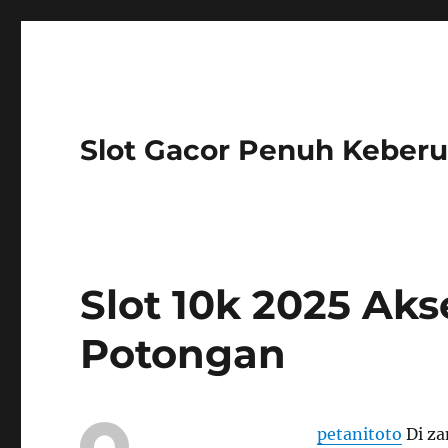
Slot Gacor Penuh Keber
Slot 10k 2025 Aks
Potongan
petanitoto
Di za