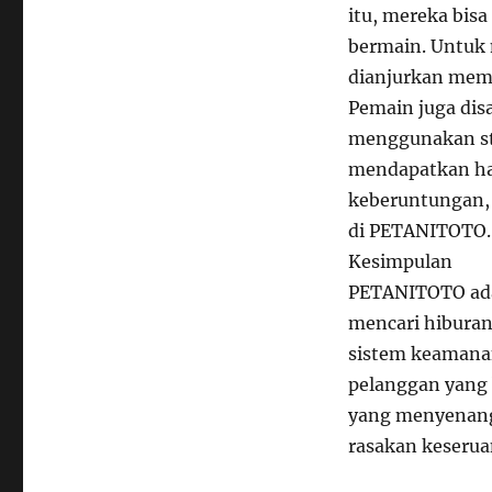
itu, mereka bis
bermain. Untuk
dianjurkan mema
Pemain juga di
menggunakan st
mendapatkan had
keberuntungan, 
di PETANITOTO.
Kesimpulan
PETANITOTO adal
mencari hiburan
sistem keamanan
pelanggan yang
yang menyenang
rasakan keserua