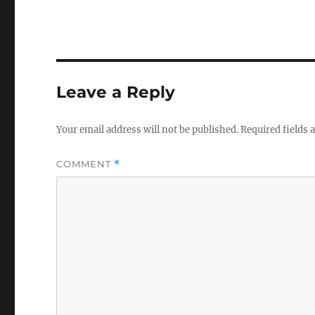
Leave a Reply
Your email address will not be published.
Required fields
COMMENT
*