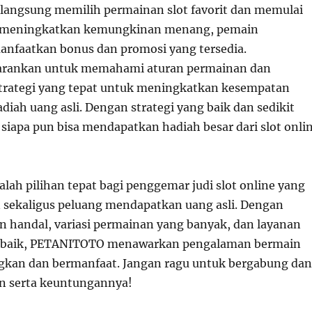
a langsung memilih permainan slot favorit dan memulai
 meningkatkan kemungkinan menang, pemain
nfaatkan bonus dan promosi yang tersedia.
sarankan untuk memahami aturan permainan dan
rategi yang tepat untuk meningkatkan kesempatan
iah uang asli. Dengan strategi yang baik dan sedikit
siapa pun bisa mendapatkan hadiah besar dari slot onli
ah pilihan tepat bagi penggemar judi slot online yang
 sekaligus peluang mendapatkan uang asli. Dengan
 handal, variasi permainan yang banyak, dan layanan
 baik, PETANITOTO menawarkan pengalaman bermain
kan dan bermanfaat. Jangan ragu untuk bergabung dan
n serta keuntungannya!