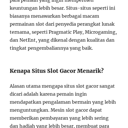
para pemain yang ingin memperoleh
keuntungan lebih besar. Situs-situs seperti ini
biasanya menawarkan berbagai macam
permainan slot dari penyedia perangkat lunak
ternama, seperti Pragmatic Play, Microgaming,
dan NetEnt, yang dikenal dengan kualitas dan
tingkat pengembaliannya yang baik.
Kenapa Situs Slot Gacor Menarik?
Alasan utama mengapa situs slot gacor sangat
dicari adalah karena pemain ingin
mendapatkan pengalaman bermain yang lebih
menguntungkan. Mesin slot gacor dapat
memberikan pembayaran yang lebih sering
dan hadiah yang lebih besar, membuat para