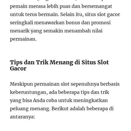
pemain merasa lebih puas dan bersemangat
untuk terus bermain. Selain itu, situs slot gacor
seringkali menawarkan bonus dan promosi
menarik yang semakin menambah nilai
permainan.
Tips dan Trik Menang di Situs Slot
Gacor
Meskipun permainan slot sepenuhnya berbasis
keberuntungan, ada beberapa tips dan trik
yang bisa Anda coba untuk meningkatkan
peluang menang. Berikut adalah beberapa di
antaranya: