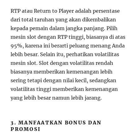
RTP atau Return to Player adalah persentase
dari total taruhan yang akan dikembalikan
kepada pemain dalam jangka panjang. Pilih
mesin slot dengan RTP tinggi, biasanya di atas
95%, karena ini berarti peluang menang Anda
lebih besar. Selain itu, perhatikan volatilitas
mesin slot. Slot dengan volatilitas rendah
biasanya memberikan kemenangan lebih
sering tetapi dengan nilai kecil, sedangkan
volatilitas tinggi memberikan kemenangan
yang lebih besar namun lebih jarang.
3. MANFAATKAN BONUS DAN
PROMOSI