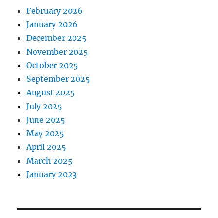
February 2026
January 2026
December 2025
November 2025
October 2025
September 2025
August 2025
July 2025
June 2025
May 2025
April 2025
March 2025
January 2023