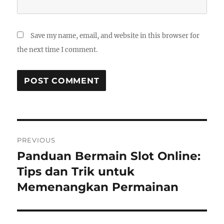
Save my name, email, and website in this browser for
the next time I comment.
Post
PREVIOUS
navigation
Panduan Bermain Slot Online:
Previous
post:
Tips dan Trik untuk
Memenangkan Permainan