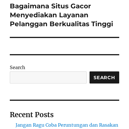
Bagaimana Situs Gacor
Next
post:
Menyediakan Layanan
Pelanggan Berkualitas Tinggi
Search
SEARCH
Recent Posts
Jangan Ragu Coba Peruntungan dan Rasakan