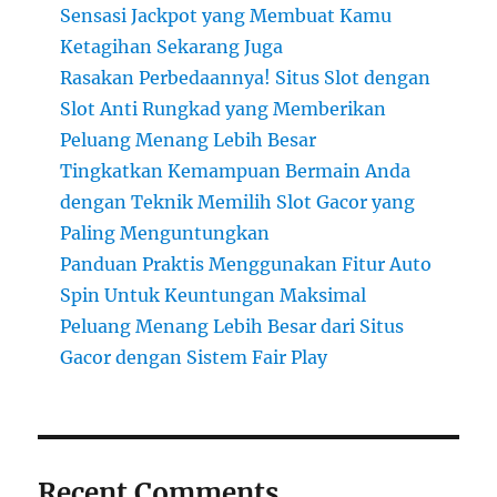
Sensasi Jackpot yang Membuat Kamu
Ketagihan Sekarang Juga
Rasakan Perbedaannya! Situs Slot dengan
Slot Anti Rungkad yang Memberikan
Peluang Menang Lebih Besar
Tingkatkan Kemampuan Bermain Anda
dengan Teknik Memilih Slot Gacor yang
Paling Menguntungkan
Panduan Praktis Menggunakan Fitur Auto
Spin Untuk Keuntungan Maksimal
Peluang Menang Lebih Besar dari Situs
Gacor dengan Sistem Fair Play
Recent Comments