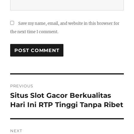
Save my name, email, and website in this browser for
the next time I comment.
Post
PREVIOUS
navigation
Situs Slot Gacor Berkualitas
Previous
post:
Hari Ini RTP Tinggi Tanpa Ribet
NEXT