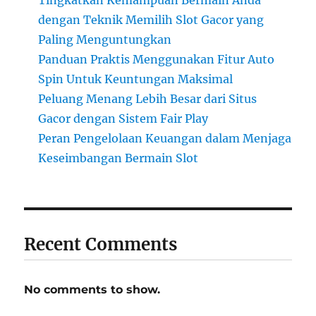
Tingkatkan Kemampuan Bermain Anda
dengan Teknik Memilih Slot Gacor yang
Paling Menguntungkan
Panduan Praktis Menggunakan Fitur Auto
Spin Untuk Keuntungan Maksimal
Peluang Menang Lebih Besar dari Situs
Gacor dengan Sistem Fair Play
Peran Pengelolaan Keuangan dalam Menjaga
Keseimbangan Bermain Slot
Recent Comments
No comments to show.