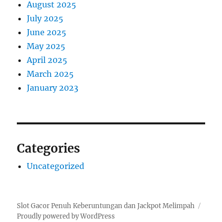
August 2025
July 2025
June 2025
May 2025
April 2025
March 2025
January 2023
Categories
Uncategorized
Slot Gacor Penuh Keberuntungan dan Jackpot Melimpah
Proudly powered by WordPress