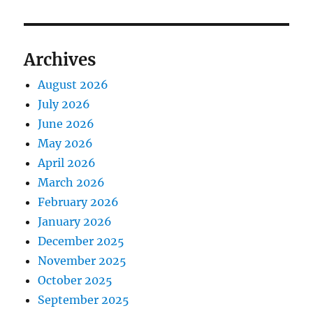
Archives
August 2026
July 2026
June 2026
May 2026
April 2026
March 2026
February 2026
January 2026
December 2025
November 2025
October 2025
September 2025