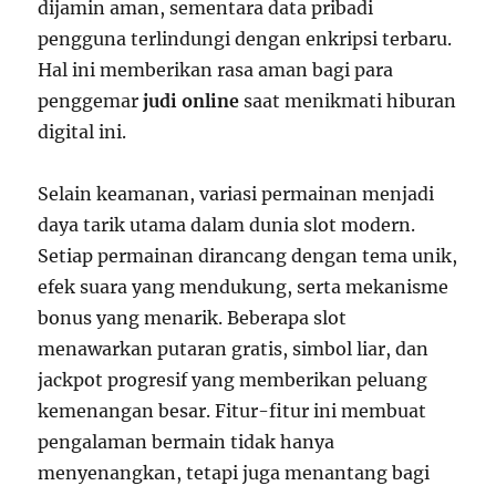
dijamin aman, sementara data pribadi
pengguna terlindungi dengan enkripsi terbaru.
Hal ini memberikan rasa aman bagi para
penggemar
judi online
saat menikmati hiburan
digital ini.
Selain keamanan, variasi permainan menjadi
daya tarik utama dalam dunia slot modern.
Setiap permainan dirancang dengan tema unik,
efek suara yang mendukung, serta mekanisme
bonus yang menarik. Beberapa slot
menawarkan putaran gratis, simbol liar, dan
jackpot progresif yang memberikan peluang
kemenangan besar. Fitur-fitur ini membuat
pengalaman bermain tidak hanya
menyenangkan, tetapi juga menantang bagi