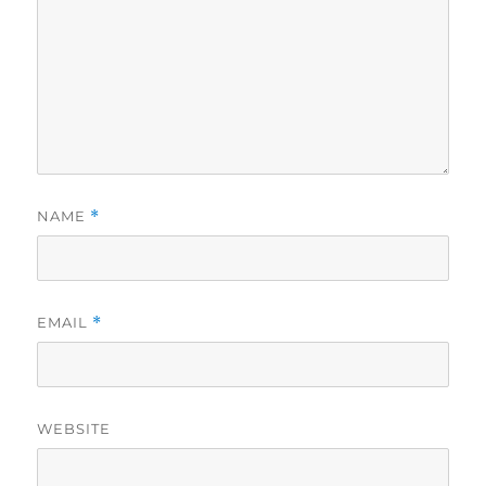
NAME
*
EMAIL
*
WEBSITE