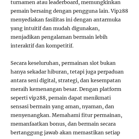
turnamen atau leaderboard, memungkinkan
pemain bersaing dengan pengguna lain. Vip288
menyediakan fasilitas ini dengan antarmuka
yang intuitif dan mudah digunakan,
menjadikan pengalaman bermain lebih
interaktif dan kompetitif.
Secara keseluruhan, permainan slot bukan
hanya sekadar hiburan, tetapi juga perpaduan
antara seni digital, strategi, dan kesempatan
meraih kemenangan besar. Dengan platform
seperti vip288, pemain dapat menikmati
sensasi bermain yang aman, nyaman, dan
menyenangkan. Memahami fitur permainan,
memanfaatkan bonus, dan bermain secara
bertanggung jawab akan memastikan setiap