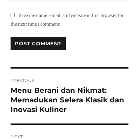
Save my name, email, and website in this browser for
the next time I comment.
Post
PREVIOUS
navigation
Menu Berani dan Nikmat:
Previous
post:
Memadukan Selera Klasik dan
Inovasi Kuliner
NEXT