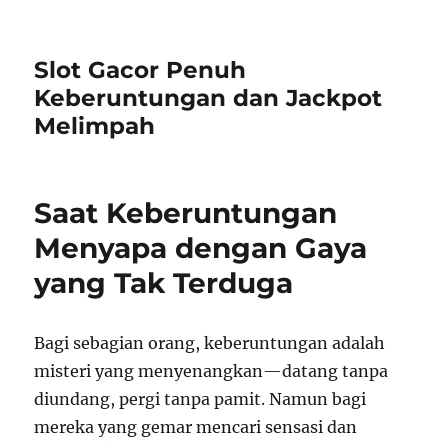
Slot Gacor Penuh
Keberuntungan dan Jackpot
Melimpah
Saat Keberuntungan
Menyapa dengan Gaya
yang Tak Terduga
Bagi sebagian orang, keberuntungan adalah
misteri yang menyenangkan—datang tanpa
diundang, pergi tanpa pamit. Namun bagi
mereka yang gemar mencari sensasi dan