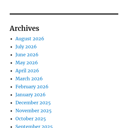
Archives
August 2026
July 2026
June 2026
May 2026
April 2026
March 2026
February 2026
January 2026
December 2025
November 2025
October 2025
September 2025