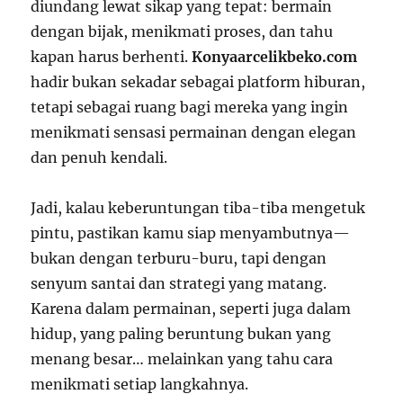
diundang lewat sikap yang tepat: bermain
dengan bijak, menikmati proses, dan tahu
kapan harus berhenti.
Konyaarcelikbeko.com
hadir bukan sekadar sebagai platform hiburan,
tetapi sebagai ruang bagi mereka yang ingin
menikmati sensasi permainan dengan elegan
dan penuh kendali.
Jadi, kalau keberuntungan tiba-tiba mengetuk
pintu, pastikan kamu siap menyambutnya—
bukan dengan terburu-buru, tapi dengan
senyum santai dan strategi yang matang.
Karena dalam permainan, seperti juga dalam
hidup, yang paling beruntung bukan yang
menang besar… melainkan yang tahu cara
menikmati setiap langkahnya.