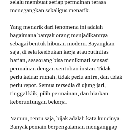
selalu membuat setiap permainan terasa
menegangkan sekaligus menarik.
Yang menarik dari fenomena ini adalah
bagaimana banyak orang menjadikannya
sebagai bentuk hiburan modern. Bayangkan
saja, di sela kesibukan kerja atau rutinitas
harian, seseorang bisa menikmati sensasi
permainan dengan sentuhan instan. Tidak
perlu keluar rumah, tidak perlu antre, dan tidak
perlu repot. Semua tersedia di ujung jari,
tinggal klik, pilih permainan, dan biarkan
keberuntungan bekerja.
Namun, tentu saja, bijak adalah kata kuncinya.
Banyak pemain berpengalaman menganggap