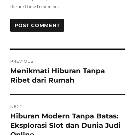
the next time I comment.
Post
PREVIOUS
navigation
Menikmati Hiburan Tanpa
Previous
post:
Ribet dari Rumah
NEXT
Hiburan Modern Tanpa Batas:
Next
post:
Eksplorasi Slot dan Dunia Judi
Online