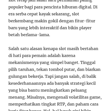
slot tetap jadi salah satu permainan paling
populer bagi para pencinta hiburan digital. Di
era serba cepat kayak sekarang, slot
berkembang makin gokil dengan fitur-fitur
baru yang lebih interaktif dan bikin player
betah berlama-lama.
Salah satu alasan kenapa slot masih bertahan
di hati para pemain adalah karena
mekanismenya yang simpel banget. Tinggal
pilih taruhan, tekan tombol putar, dan biarkan
gulungan bekerja. Tapi jangan salah, di balik
kesederhanaannya ada banyak strategi kecil
yang bisa bantu meningkatkan peluang
menang. Misalnya, mengenali volatilitas game,
memperhatikan tingkat RTP, dan paham cara