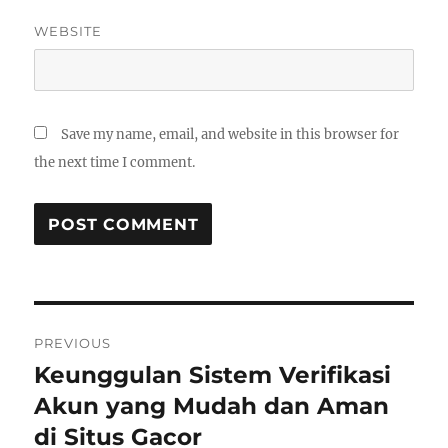
WEBSITE
Save my name, email, and website in this browser for
the next time I comment.
Post
PREVIOUS
navigation
Keunggulan Sistem Verifikasi
Previous
post:
Akun yang Mudah dan Aman
di Situs Gacor