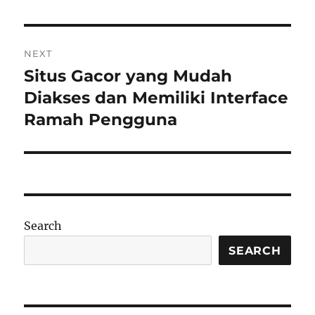
NEXT
Situs Gacor yang Mudah
Next
post:
Diakses dan Memiliki Interface
Ramah Pengguna
Search
SEARCH