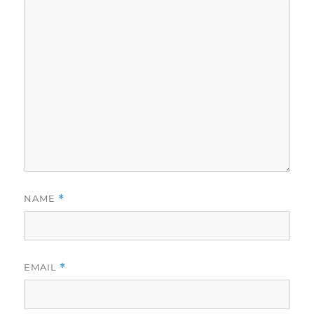
NAME
*
EMAIL
*