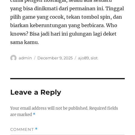
cuma pengen nostalgia, selalu ada sesuatu
yang bisa dinikmati dari permainan ini. Tinggal
pilih game yang cocok, tekan tombol spin, dan
biarkan keberuntungan yang berbicara. Who
knows? Bisa jadi hari ini gulungan lagi deket
sama kamu.
Author
Posted
Tags
admin
December 9, 2025
ajo89
,
slot
on
Leave a Reply
Your email address will not be published.
Required fields
are marked
*
COMMENT
*