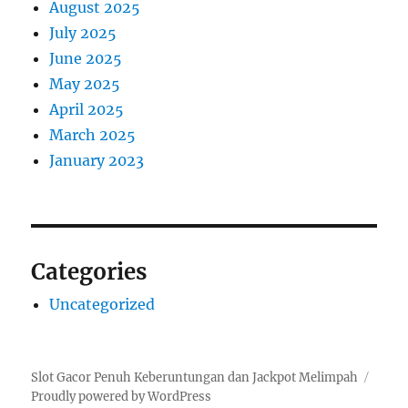
August 2025
July 2025
June 2025
May 2025
April 2025
March 2025
January 2023
Categories
Uncategorized
Slot Gacor Penuh Keberuntungan dan Jackpot Melimpah
Proudly powered by WordPress