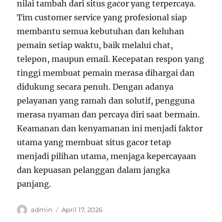
nilai tambah dari situs gacor yang terpercaya.
Tim customer service yang profesional siap
membantu semua kebutuhan dan keluhan
pemain setiap waktu, baik melalui chat,
telepon, maupun email. Kecepatan respon yang
tinggi membuat pemain merasa dihargai dan
didukung secara penuh. Dengan adanya
pelayanan yang ramah dan solutif, pengguna
merasa nyaman dan percaya diri saat bermain.
Keamanan dan kenyamanan ini menjadi faktor
utama yang membuat situs gacor tetap
menjadi pilihan utama, menjaga kepercayaan
dan kepuasan pelanggan dalam jangka
panjang.
Author
Posted
admin
April 17, 2026
on