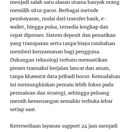
menjadi salah satu alasan utama banyak orang
memilih situs gacor. Berbagai metode
pembayaran, mulai dari transfer bank, e-
wallet, hingga pulsa, tersedia lengkap dan
cepat diproses. Sistem deposit dan penarikan
yang transparan serta tanpa biaya tambahan
memberi kenyamanan bagi pengguna.
Dukungan teknologi terbaru memastikan
proses transaksi berjalan lancar dan aman,
tanpa khawatir data pribadi bocor. Kemudahan
ini memungkinkan pemain lebih fokus pada
permainan dan strategi, sehingga peluang
meraih kemenangan semakin terbuka lebar
setiap saat.
Ketersediaan layanan support 24 jam menjadi