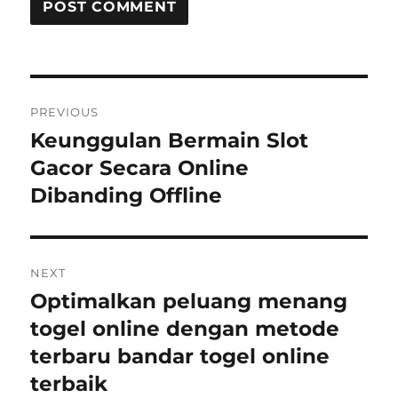
Post
PREVIOUS
navigation
Keunggulan Bermain Slot
Previous
post:
Gacor Secara Online
Dibanding Offline
NEXT
Optimalkan peluang menang
Next
post:
togel online dengan metode
terbaru bandar togel online
terbaik