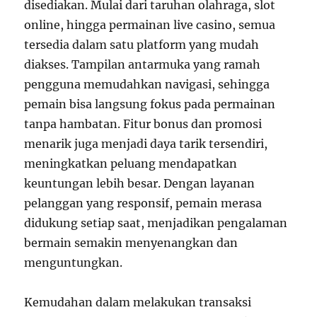
disediakan. Mulai dari taruhan olahraga, slot
online, hingga permainan live casino, semua
tersedia dalam satu platform yang mudah
diakses. Tampilan antarmuka yang ramah
pengguna memudahkan navigasi, sehingga
pemain bisa langsung fokus pada permainan
tanpa hambatan. Fitur bonus dan promosi
menarik juga menjadi daya tarik tersendiri,
meningkatkan peluang mendapatkan
keuntungan lebih besar. Dengan layanan
pelanggan yang responsif, pemain merasa
didukung setiap saat, menjadikan pengalaman
bermain semakin menyenangkan dan
menguntungkan.
Kemudahan dalam melakukan transaksi