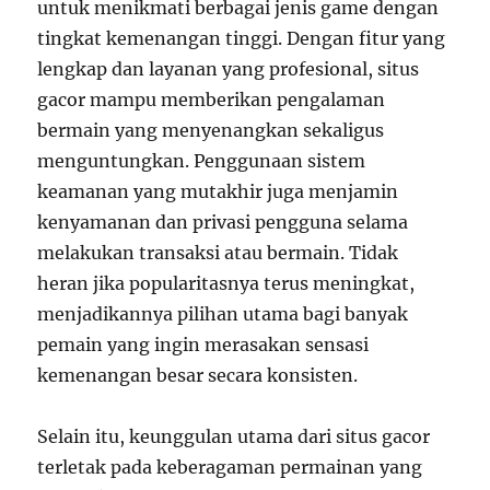
untuk menikmati berbagai jenis game dengan
tingkat kemenangan tinggi. Dengan fitur yang
lengkap dan layanan yang profesional, situs
gacor mampu memberikan pengalaman
bermain yang menyenangkan sekaligus
menguntungkan. Penggunaan sistem
keamanan yang mutakhir juga menjamin
kenyamanan dan privasi pengguna selama
melakukan transaksi atau bermain. Tidak
heran jika popularitasnya terus meningkat,
menjadikannya pilihan utama bagi banyak
pemain yang ingin merasakan sensasi
kemenangan besar secara konsisten.
Selain itu, keunggulan utama dari situs gacor
terletak pada keberagaman permainan yang