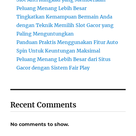
Peluang Menang Lebih Besar
Tingkatkan Kemampuan Bermain Anda
dengan Teknik Memilih Slot Gacor yang
Paling Menguntungkan
Panduan Praktis Menggunakan Fitur Auto
Spin Untuk Keuntungan Maksimal
Peluang Menang Lebih Besar dari Situs
Gacor dengan Sistem Fair Play
Recent Comments
No comments to show.