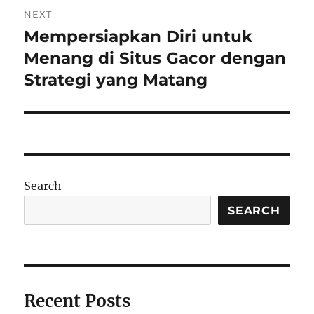
NEXT
Mempersiapkan Diri untuk
Next
post:
Menang di Situs Gacor dengan
Strategi yang Matang
Search
SEARCH
Recent Posts