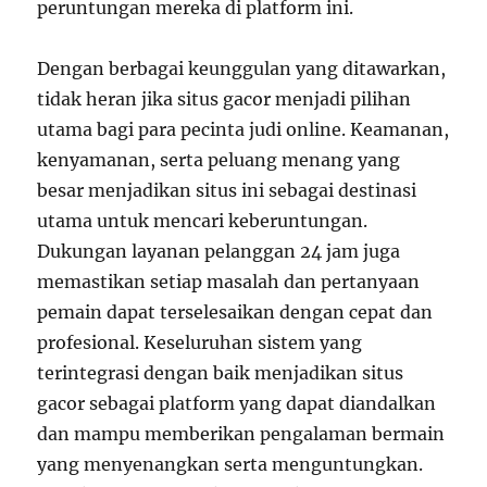
peruntungan mereka di platform ini.
Dengan berbagai keunggulan yang ditawarkan,
tidak heran jika situs gacor menjadi pilihan
utama bagi para pecinta judi online. Keamanan,
kenyamanan, serta peluang menang yang
besar menjadikan situs ini sebagai destinasi
utama untuk mencari keberuntungan.
Dukungan layanan pelanggan 24 jam juga
memastikan setiap masalah dan pertanyaan
pemain dapat terselesaikan dengan cepat dan
profesional. Keseluruhan sistem yang
terintegrasi dengan baik menjadikan situs
gacor sebagai platform yang dapat diandalkan
dan mampu memberikan pengalaman bermain
yang menyenangkan serta menguntungkan.