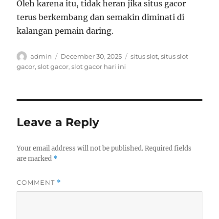
Oleh karena itu, tidak heran jika situs gacor
terus berkembang dan semakin diminati di
kalangan pemain daring.
Author
Posted
Tags
admin
December 30, 2025
situs slot
,
situs slot
on
gacor
,
slot gacor
,
slot gacor hari ini
Leave a Reply
Your email address will not be published.
Required fields
are marked
*
COMMENT
*