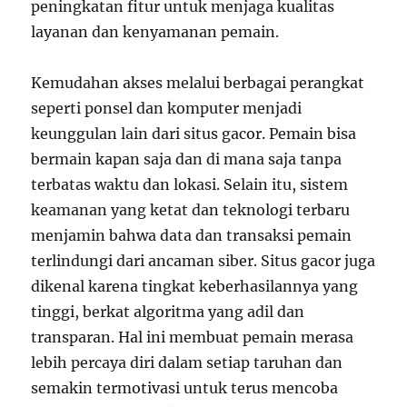
peningkatan fitur untuk menjaga kualitas
layanan dan kenyamanan pemain.
Kemudahan akses melalui berbagai perangkat
seperti ponsel dan komputer menjadi
keunggulan lain dari situs gacor. Pemain bisa
bermain kapan saja dan di mana saja tanpa
terbatas waktu dan lokasi. Selain itu, sistem
keamanan yang ketat dan teknologi terbaru
menjamin bahwa data dan transaksi pemain
terlindungi dari ancaman siber. Situs gacor juga
dikenal karena tingkat keberhasilannya yang
tinggi, berkat algoritma yang adil dan
transparan. Hal ini membuat pemain merasa
lebih percaya diri dalam setiap taruhan dan
semakin termotivasi untuk terus mencoba