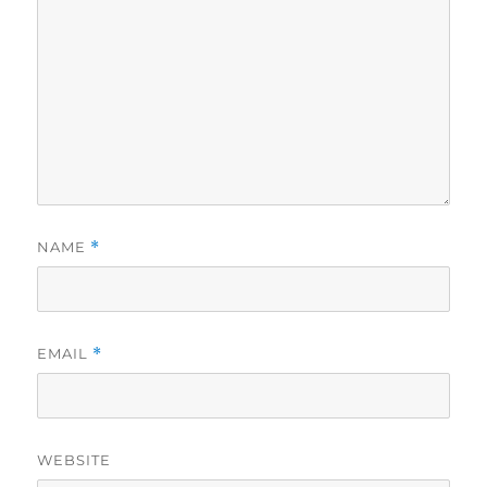
NAME
*
EMAIL
*
WEBSITE