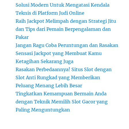
Solusi Modern Untuk Mengatasi Kendala
Teknis di Platform Judi Online
Raih Jackpot Melimpah dengan Strategi Jitu
dan Tips dari Pemain Berpengalaman dan
Pakar
Jangan Ragu Coba Peruntungan dan Rasakan
Sensasi Jackpot yang Membuat Kamu
Ketagihan Sekarang Juga
Rasakan Perbedaannya! Situs Slot dengan
Slot Anti Rungkad yang Memberikan
Peluang Menang Lebih Besar
Tingkatkan Kemampuan Bermain Anda
dengan Teknik Memilih Slot Gacor yang
Paling Menguntungkan