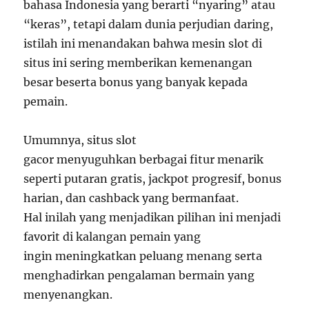
bahasa Indonesia yang berarti “nyaring” atau
“keras”, tetapi dalam dunia perjudian daring,
istilah ini menandakan bahwa mesin slot di
situs ini sering memberikan kemenangan
besar beserta bonus yang banyak kepada
pemain.
Umumnya, situs slot
gacor menyuguhkan berbagai fitur menarik
seperti putaran gratis, jackpot progresif, bonus
harian, dan cashback yang bermanfaat.
Hal inilah yang menjadikan pilihan ini menjadi
favorit di kalangan pemain yang
ingin meningkatkan peluang menang serta
menghadirkan pengalaman bermain yang
menyenangkan.