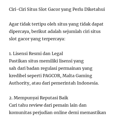
Ciri-Ciri Situs Slot Gacor yang Perlu Diketahui
Agar tidak tertipu oleh situs yang tidak dapat
dipercaya, berikut adalah sejumlah ciri situs
slot gacor yang terpercaya:
1. Lisensi Resmi dan Legal
Pastikan situs memiliki lisensi yang
sah dari badan regulasi permainan yang
kredibel seperti PAGCOR, Malta Gaming
Authority, atau dari pemerintah Indonesia.
2. Mempunyai Reputasi Baik
Cari tahu review dari pemain lain dan
komunitas perjudian online demi memastikan