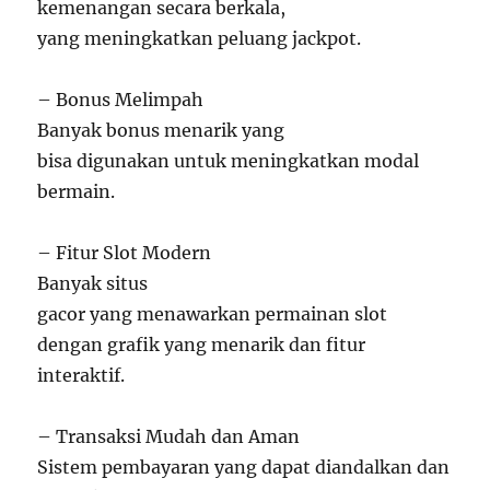
kemenangan secara berkala,
yang meningkatkan peluang jackpot.
– Bonus Melimpah
Banyak bonus menarik yang
bisa digunakan untuk meningkatkan modal
bermain.
– Fitur Slot Modern
Banyak situs
gacor yang menawarkan permainan slot
dengan grafik yang menarik dan fitur
interaktif.
– Transaksi Mudah dan Aman
Sistem pembayaran yang dapat diandalkan dan