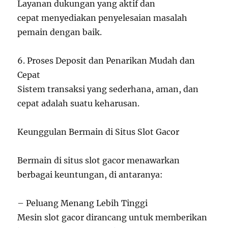
Layanan dukungan yang aktif dan
cepat menyediakan penyelesaian masalah
pemain dengan baik.
6. Proses Deposit dan Penarikan Mudah dan
Cepat
Sistem transaksi yang sederhana, aman, dan
cepat adalah suatu keharusan.
Keunggulan Bermain di Situs Slot Gacor
Bermain di situs slot gacor menawarkan
berbagai keuntungan, di antaranya:
– Peluang Menang Lebih Tinggi
Mesin slot gacor dirancang untuk memberikan