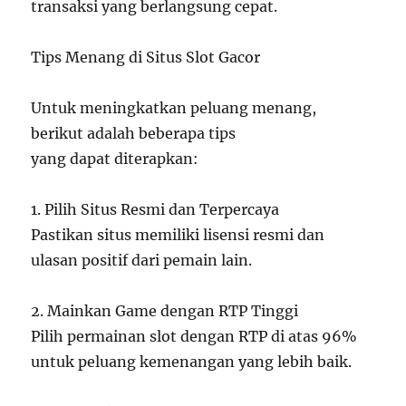
transaksi yang berlangsung cepat.
Tips Menang di Situs Slot Gacor
Untuk meningkatkan peluang menang,
berikut adalah beberapa tips
yang dapat diterapkan:
1. Pilih Situs Resmi dan Terpercaya
Pastikan situs memiliki lisensi resmi dan
ulasan positif dari pemain lain.
2. Mainkan Game dengan RTP Tinggi
Pilih permainan slot dengan RTP di atas 96%
untuk peluang kemenangan yang lebih baik.