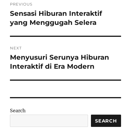
PREVIOUS
navigation
Sensasi Hiburan Interaktif
Previous
post:
yang Menggugah Selera
NEXT
Menyusuri Serunya Hiburan
Next
post:
Interaktif di Era Modern
Search
SEARCH