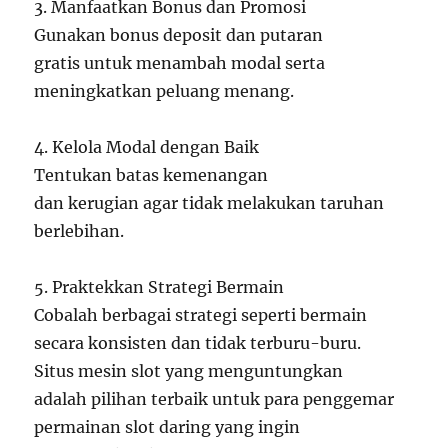
3. Manfaatkan Bonus dan Promosi
Gunakan bonus deposit dan putaran
gratis untuk menambah modal serta
meningkatkan peluang menang.
4. Kelola Modal dengan Baik
Tentukan batas kemenangan
dan kerugian agar tidak melakukan taruhan
berlebihan.
5. Praktekkan Strategi Bermain
Cobalah berbagai strategi seperti bermain
secara konsisten dan tidak terburu-buru.
Situs mesin slot yang menguntungkan
adalah pilihan terbaik untuk para penggemar
permainan slot daring yang ingin