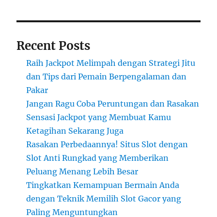
Recent Posts
Raih Jackpot Melimpah dengan Strategi Jitu
dan Tips dari Pemain Berpengalaman dan
Pakar
Jangan Ragu Coba Peruntungan dan Rasakan
Sensasi Jackpot yang Membuat Kamu
Ketagihan Sekarang Juga
Rasakan Perbedaannya! Situs Slot dengan
Slot Anti Rungkad yang Memberikan
Peluang Menang Lebih Besar
Tingkatkan Kemampuan Bermain Anda
dengan Teknik Memilih Slot Gacor yang
Paling Menguntungkan