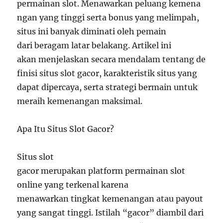
permainan slot. Menawarkan peluang kemena
ngan yang tinggi serta bonus yang melimpah,
situs ini banyak diminati oleh pemain
dari beragam latar belakang. Artikel ini
akan menjelaskan secara mendalam tentang de
finisi situs slot gacor, karakteristik situs yang
dapat dipercaya, serta strategi bermain untuk
meraih kemenangan maksimal.
Apa Itu Situs Slot Gacor?
Situs slot
gacor merupakan platform permainan slot
online yang terkenal karena
menawarkan tingkat kemenangan atau payout
yang sangat tinggi. Istilah “gacor” diambil dari