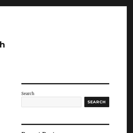
ah
Search
SEARCH