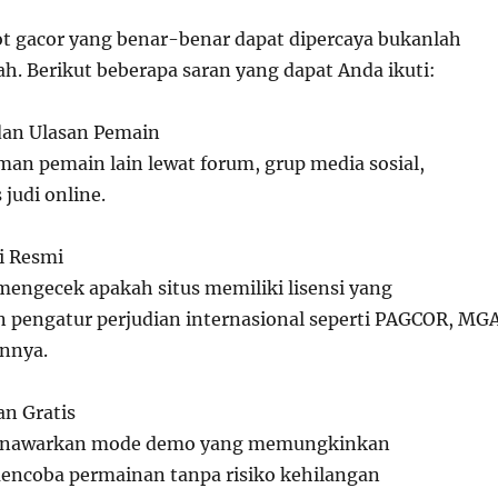
lot gacor yang benar-benar dapat dipercaya bukanlah
h. Berikut beberapa saran yang dapat Anda ikuti:
dan Ulasan Pemain
man pemain lain lewat forum, grup media sosial,
 judi online.
i Resmi
mengecek apakah situs memiliki lisensi yang
an pengatur perjudian internasional seperti PAGCOR, MGA
innya.
n Gratis
menawarkan mode demo yang memungkinkan
encoba permainan tanpa risiko kehilangan