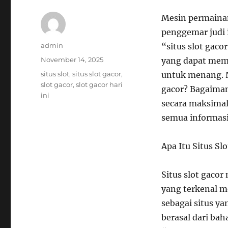
Mesin permain
penggemar judi i
Author
admin
“situs slot gac
Posted
November 14, 2025
yang dapat mem
on
Tags
situs slot
,
situs slot gacor
,
untuk menang. N
slot gacor
,
slot gacor hari
gacor? Bagaima
ini
secara maksimal
semua informasi
Apa Itu Situs Sl
Situs slot gacor
yang terkenal m
sebagai situs ya
berasal dari bah