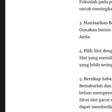
Fokuslah pada 
untuk meningka
3. Manfaatkan 
Gunakan bonus 
Anda.
4. Pilih Slot de
Slot yang memil
yang lebih sering
5. Bersikap Saba
Bersabarlah dan
belum memperol
Situs slot gaco
dapat memberi