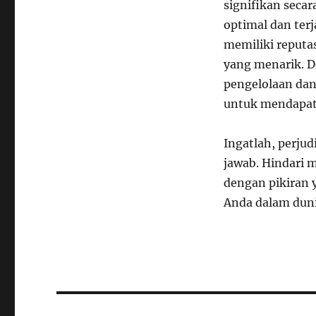
signifikan seca
optimal dan ter
memiliki reputas
yang menarik. D
pengelolaan dan
untuk mendapatk
Ingatlah, perju
jawab. Hindari 
dengan pikiran 
Anda dalam duni