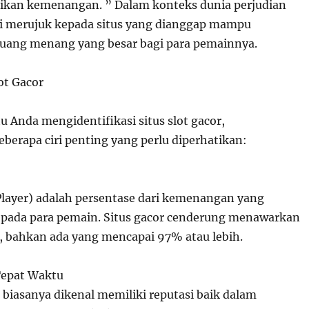
ikan kemenangan. ” Dalam konteks dunia perjudian
 ini merujuk kepada situs yang dianggap mampu
uang menang yang besar bagi para pemainnya.
lot Gacor
Anda mengidentifikasi situs slot gacor,
eberapa ciri penting yang perlu diperhatikan:
Player) adalah persentase dari kemenangan yang
pada para pemain. Situs gacor cenderung menawarkan
, bahkan ada yang mencapai 97% atau lebih.
Tepat Waktu
 biasanya dikenal memiliki reputasi baik dalam