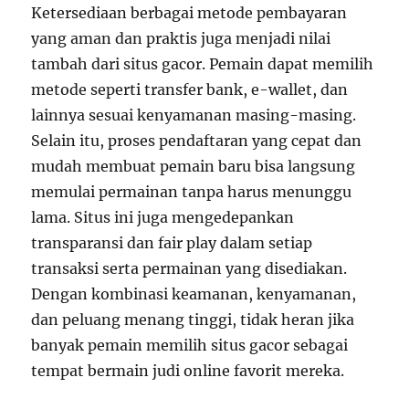
Ketersediaan berbagai metode pembayaran
yang aman dan praktis juga menjadi nilai
tambah dari situs gacor. Pemain dapat memilih
metode seperti transfer bank, e-wallet, dan
lainnya sesuai kenyamanan masing-masing.
Selain itu, proses pendaftaran yang cepat dan
mudah membuat pemain baru bisa langsung
memulai permainan tanpa harus menunggu
lama. Situs ini juga mengedepankan
transparansi dan fair play dalam setiap
transaksi serta permainan yang disediakan.
Dengan kombinasi keamanan, kenyamanan,
dan peluang menang tinggi, tidak heran jika
banyak pemain memilih situs gacor sebagai
tempat bermain judi online favorit mereka.