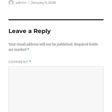
Author
Posted
admin
January 5, 2026
on
Leave a Reply
Your email address will not be published.
Required fields
are marked
*
COMMENT
*