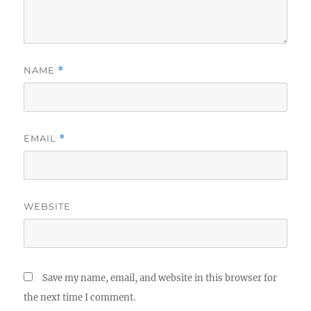
NAME
*
EMAIL
*
WEBSITE
Save my name, email, and website in this browser for
the next time I comment.