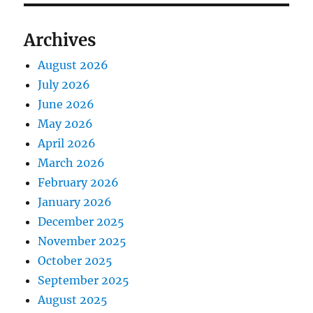
Archives
August 2026
July 2026
June 2026
May 2026
April 2026
March 2026
February 2026
January 2026
December 2025
November 2025
October 2025
September 2025
August 2025