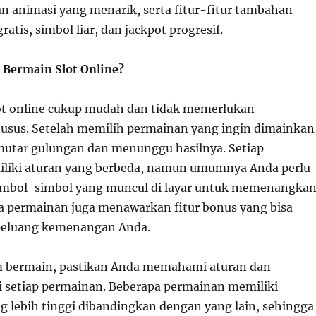
an animasi yang menarik, serta fitur-fitur tambahan
ratis, simbol liar, dan jackpot progresif.
 Bermain Slot Online?
ot online cukup mudah dan tidak memerlukan
usus. Setelah memilih permainan yang ingin dimainkan
utar gulungan dan menunggu hasilnya. Setiap
liki aturan yang berbeda, namun umumnya Anda perlu
mbol-simbol yang muncul di layar untuk memenangka
a permainan juga menawarkan fitur bonus yang bisa
eluang kemenangan Anda.
 bermain, pastikan Anda memahami aturan dan
 setiap permainan. Beberapa permainan memiliki
 lebih tinggi dibandingkan dengan yang lain, sehingga