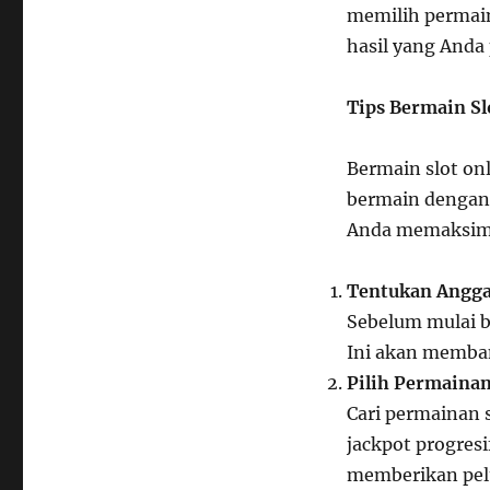
memilih permai
hasil yang Anda 
Tips Bermain Sl
Bermain slot o
bermain dengan 
Anda memaksima
Tentukan Angg
Sebelum mulai b
Ini akan memban
Pilih Permaina
Cari permainan 
jackpot progres
memberikan pel