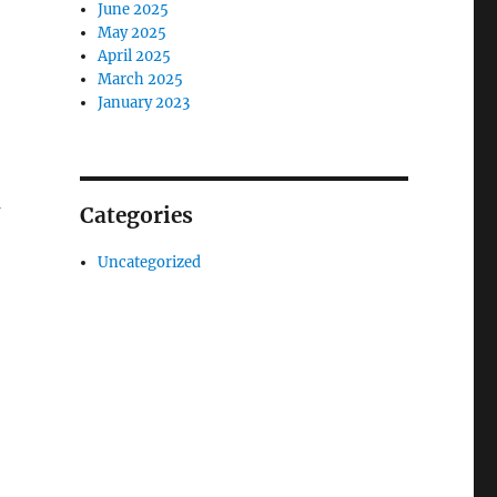
June 2025
May 2025
April 2025
March 2025
January 2023
u
Categories
Uncategorized