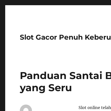
Slot Gacor Penuh Keber
Panduan Santai B
yang Seru
Slot online tel