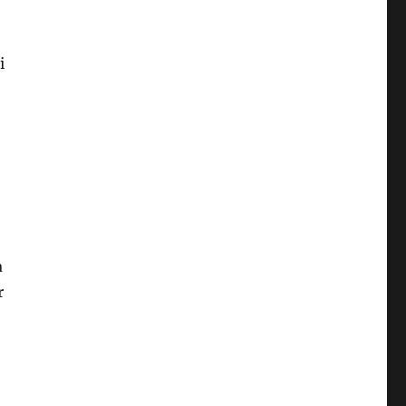
i
a
r