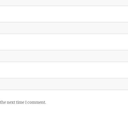
 the next time I comment.