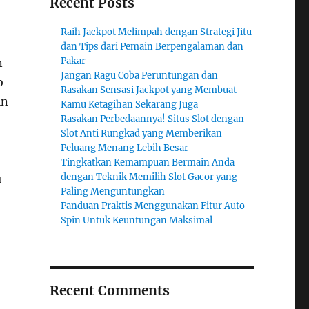
Recent Posts
Raih Jackpot Melimpah dengan Strategi Jitu
dan Tips dari Pemain Berpengalaman dan
Pakar
n
Jangan Ragu Coba Peruntungan dan
o
Rasakan Sensasi Jackpot yang Membuat
in
Kamu Ketagihan Sekarang Juga
Rasakan Perbedaannya! Situs Slot dengan
Slot Anti Rungkad yang Memberikan
Peluang Menang Lebih Besar
Tingkatkan Kemampuan Bermain Anda
dengan Teknik Memilih Slot Gacor yang
u
Paling Menguntungkan
Panduan Praktis Menggunakan Fitur Auto
Spin Untuk Keuntungan Maksimal
Recent Comments