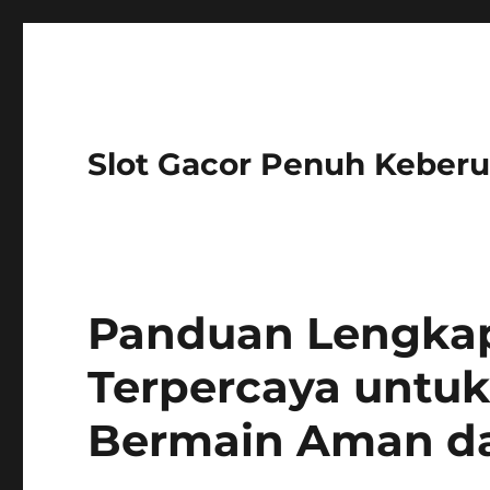
Slot Gacor Penuh Keber
Panduan Lengkap 
Terpercaya untu
Bermain Aman d