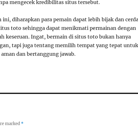
pa mengecek kredibilitas situs tersebut.
ini, diharapkan para pemain dapat lebih bijak dan cerd
itus toto sehingga dapat menikmati permainan dengan
h keseruan. Ingat, bermain di situs toto bukan hanya
gan, tapi juga tentang memilih tempat yang tepat untu
 aman dan bertanggung jawab.
 are marked
*