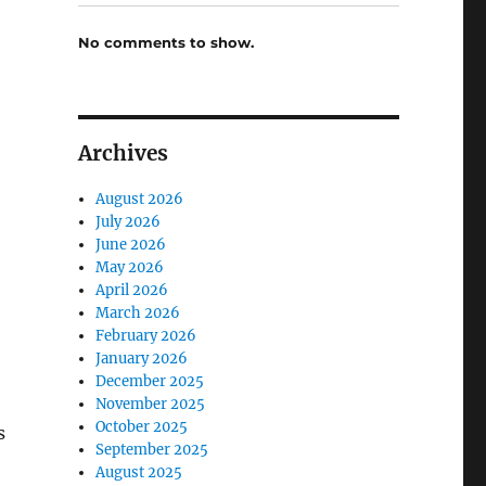
No comments to show.
Archives
August 2026
July 2026
June 2026
May 2026
April 2026
March 2026
February 2026
January 2026
December 2025
November 2025
October 2025
s
September 2025
August 2025