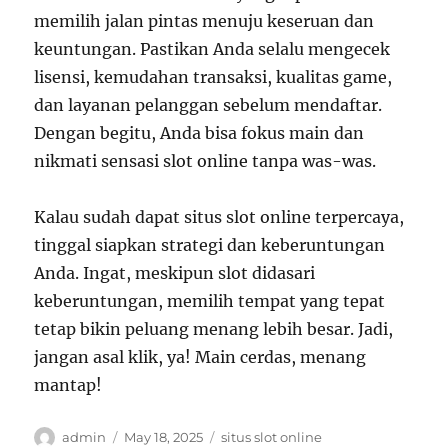
memilih jalan pintas menuju keseruan dan
keuntungan. Pastikan Anda selalu mengecek
lisensi, kemudahan transaksi, kualitas game,
dan layanan pelanggan sebelum mendaftar.
Dengan begitu, Anda bisa fokus main dan
nikmati sensasi slot online tanpa was-was.
Kalau sudah dapat situs slot online terpercaya,
tinggal siapkan strategi dan keberuntungan
Anda. Ingat, meskipun slot didasari
keberuntungan, memilih tempat yang tepat
tetap bikin peluang menang lebih besar. Jadi,
jangan asal klik, ya! Main cerdas, menang
mantap!
Author
Posted
Tags
admin
May 18, 2025
situs slot online