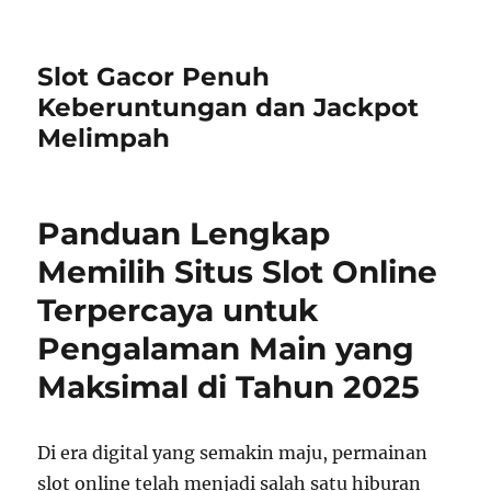
Slot Gacor Penuh
Keberuntungan dan Jackpot
Melimpah
Panduan Lengkap
Memilih Situs Slot Online
Terpercaya untuk
Pengalaman Main yang
Maksimal di Tahun 2025
Di era digital yang semakin maju, permainan
slot online telah menjadi salah satu hiburan