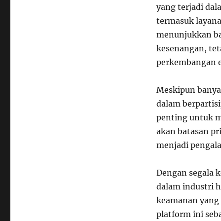
yang terjadi da
termasuk layanan
menunjukkan bah
kesenangan, teta
perkembangan 
Meskipun banyak
dalam berpartisi
penting untuk m
akan batasan pri
menjadi pengala
Dengan segala 
dalam industri h
keamanan yang t
platform ini seb