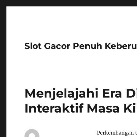
Slot Gacor Penuh Keber
Menjelajahi Era D
Interaktif Masa Ki
Perkembangan t