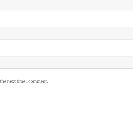
 the next time I comment.