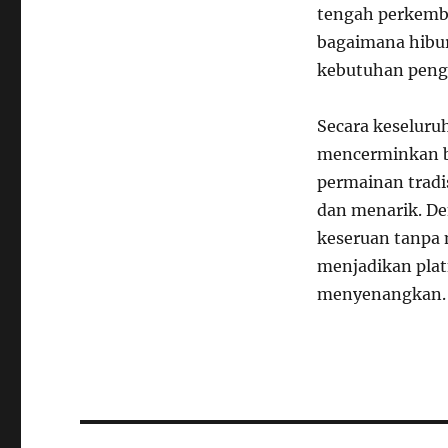
tengah perkemba
bagaimana hibur
kebutuhan peng
Secara keselur
mencerminkan 
permainan tradis
dan menarik. De
keseruan tanpa
menjadikan plat
menyenangkan.