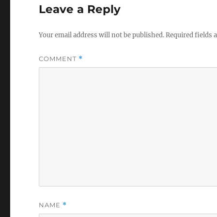
Leave a Reply
Your email address will not be published.
Required fields
COMMENT
*
NAME
*