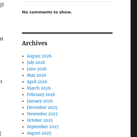
gi
No comments to show.
an
Archives
August 2026
July 2026
June 2026
May 2026
n
April 2026
March 2026
February 2026
January 2026
December 2025
November 2025
October 2025
September 2025
g
August 2025