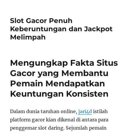
Slot Gacor Penuh
Keberuntungan dan Jackpot
Melimpah
Mengungkap Fakta Situs
Gacor yang Membantu
Pemain Mendapatkan
Keuntungan Konsisten
Dalam dunia taruhan online,
jari4d
istilah
platform gacor kian dikenal di antara para
penggemar slot daring. Sejumlah pemain