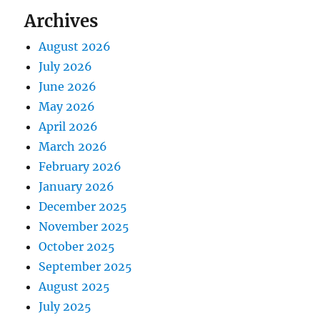
Archives
August 2026
July 2026
June 2026
May 2026
April 2026
March 2026
February 2026
January 2026
December 2025
November 2025
October 2025
September 2025
August 2025
July 2025