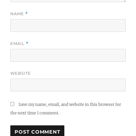
NAME
*
EMAIL
*
WEBSITE
Save my name, email, and website in this browser for
the next time I comment.