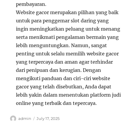
pembayaran.
Website gacor merupakan pilihan yang baik
untuk para penggemar slot daring yang
ingin meningkatkan peluang untuk menang
serta menikmati pengalaman bermain yang
lebih menguntungkan. Namun, sangat
penting untuk selalu memilih website gacor
yang terpercaya dan aman agar terhindar
dari penipuan dan kerugian. Dengan
mengikuti panduan dan ciri-ciri website
gacor yang telah disebutkan, Anda dapat
lebih yakin dalam menentukan platform judi
online yang terbaik dan tepercaya.
Author
Posted
admin
July 17, 2025
on